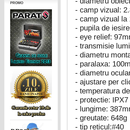
- diametru obie
PROMO
- camp vizual: 2
- camp vizual l
- pupila de iesi
- eye relief: 97
- transmisie lum
- diametru mont
- paralaxa: 100
- diametru ocul
- ajustare per cl
- temperatura de
- protectie: IPX7
- lungime: 387
- greutate: 648g
- tip reticul:#40