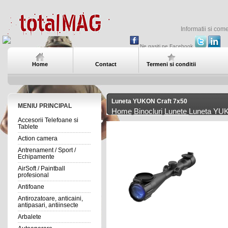
Informatii si com
Ne gasiti pe Facebook
Home
Contact
Termeni si conditii
Luneta YUKON Craft 7x50
MENIU PRINCIPAL
Home
Binocluri
Lunete
Luneta YUK
Accesorii Telefoane si
Tablete
Action camera
Antrenament / Sport /
Echipamente
AirSoft / Paintball
profesional
Antifoane
Antirozatoare, anticaini,
antipasari, antiinsecte
Arbalete