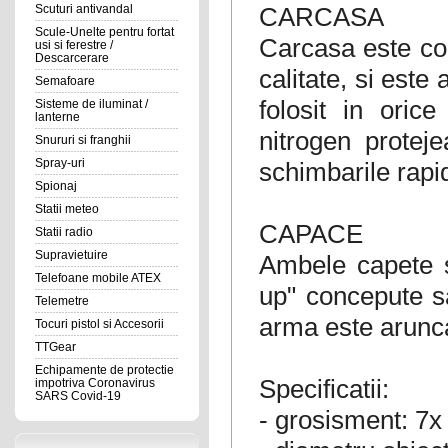
CARCASA
Scuturi antivandal
Scule-Unelte pentru fortat
Carcasa este con
usi si ferestre /
Descarcerare
calitate, si este
Semafoare
folosit in orice
Sisteme de iluminat /
lanterne
nitrogen protej
Snururi si franghii
Spray-uri
schimbarile rapi
Spionaj
Statii meteo
CAPACE
Statii radio
Supravietuire
Ambele capete s
Telefoane mobile ATEX
up" concepute s
Telemetre
arma este arunc
Tocuri pistol si Accesorii
TTGear
Echipamente de protectie
Specificatii:
impotriva Coronavirus
SARS Covid-19
- grosisment: 7x