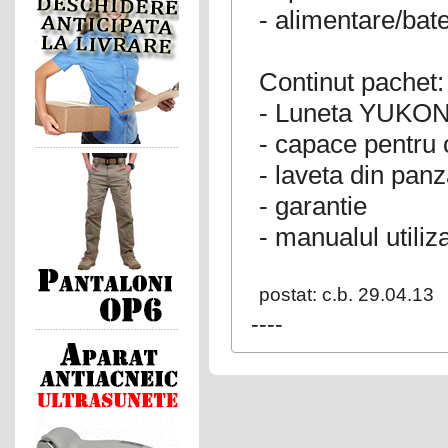
- alimentare/ba
Continut pachet:
- Luneta YUKON 
- capace pentru o
- laveta din pan
- garantie
- manualul utiliz
postat: c.b. 29.04.13
----