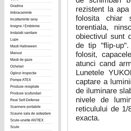
Gradina
rezistent la apa
Imbracaminte
folosita chiar
Incaltaminte sexy
torentiala, nin
Insigne / Embleme
Instalatii sanitare
obiectivul sunt 
Lupe
de tip "flip-up"
Masti Halloween
folosit, capace
Manusi
Masti de gaze
atunci cand ar
Ochelari
Lunetele YUKON
Oglinzi Inspectie
captare a luminii
Pompe ATEX
Produse resigilate
de iluminare sla
Produse scufundari
nivele de lumin
Real Self-Defense
reticulului de 1
Scannere portabile
Scaune sala de asteptare
exacta.
Scule-unelte ANTIEX
Scule