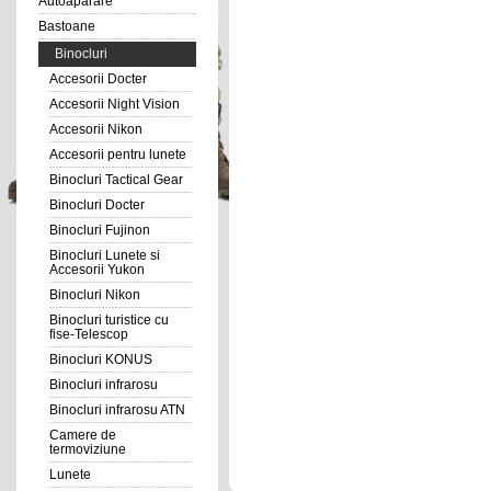
Autoaparare
Bastoane
Binocluri
Accesorii Docter
Accesorii Night Vision
Accesorii Nikon
Accesorii pentru lunete
Binocluri Tactical Gear
Binocluri Docter
Binocluri Fujinon
Binocluri Lunete si
Accesorii Yukon
Binocluri Nikon
Binocluri turistice cu
fise-Telescop
Binocluri KONUS
Binocluri infrarosu
Binocluri infrarosu ATN
Camere de
termoviziune
Lunete