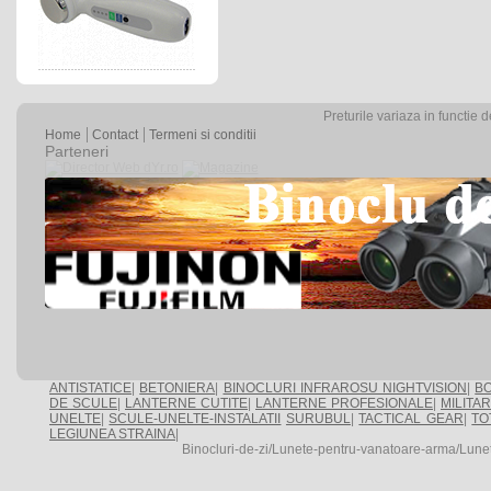
Preturile variaza in functie 
Home
Contact
Termeni si conditii
Parteneri
ANTISTATICE
|
BETONIERA
|
BINOCLURI INFRAROSU NIGHTVISION
|
BO
DE SCULE
|
LANTERNE CUTITE
|
LANTERNE PROFESIONALE
|
MILITA
UNELTE
|
SCULE-UNELTE-INSTALATII
SURUBUL
|
TACTICAL GEAR
|
TO
LEGIUNEA STRAINA
|
Binocluri-de-zi/Lunete-pentru-vanatoare-arma/Lune