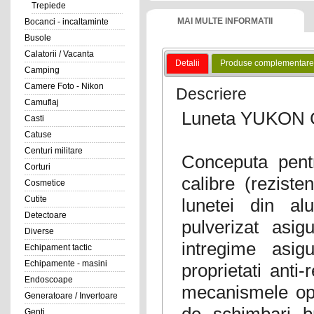
Trepiede
MAI MULTE INFORMATII
Bocanci - incaltaminte
Busole
Calatorii / Vacanta
Detalii
Produse complementare
Camping
Camere Foto - Nikon
Descriere
Camuflaj
Luneta YUKON C
Casti
Catuse
Centuri militare
Conceputa pentr
Corturi
calibre (rezist
Cosmetice
Cutite
lunetei din al
Detectoare
pulverizat asig
Diverse
intregime asig
Echipament tactic
Echipamente - masini
proprietati anti-
Endoscoape
mecanismele opt
Generatoare / Invertoare
de schimbari br
Genti