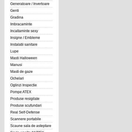
Generatoare / Invertoare
Genti
Gradina
Imbracaminte
Incaltaminte sexy
Insigne / Embleme
Instalatii sanitare
Lupe
Masti Halloween
Manusi
Masti de gaze
Ochelari
Oglinzi Inspectie
Pompe ATEX
Produse resigilate
Produse scufundari
Real Self-Defense
Scannere portabile
Scaune sala de asteptare