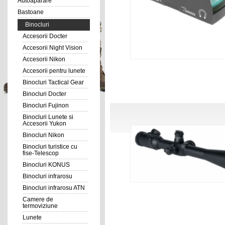
Autoaparare
Bastoane
Binocluri
Accesorii Docter
Accesorii Night Vision
Accesorii Nikon
Accesorii pentru lunete
Binocluri Tactical Gear
Binocluri Docter
Binocluri Fujinon
Binocluri Lunete si
Accesorii Yukon
Binocluri Nikon
Binocluri turistice cu
fise-Telescop
Binocluri KONUS
Binocluri infrarosu
Binocluri infrarosu ATN
Camere de
termoviziune
Lunete