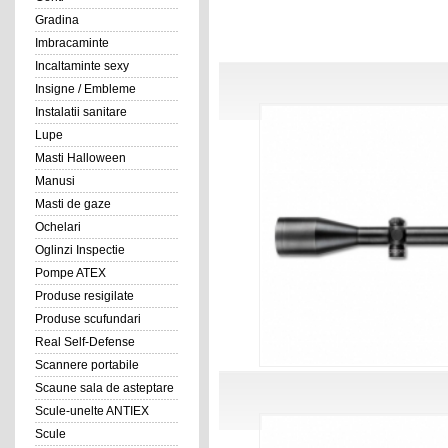
Gradina
Imbracaminte
Incaltaminte sexy
Insigne / Embleme
Instalatii sanitare
Lupe
Masti Halloween
Manusi
Masti de gaze
Ochelari
Oglinzi Inspectie
Pompe ATEX
Produse resigilate
Produse scufundari
Real Self-Defense
Scannere portabile
Scaune sala de asteptare
Scule-unelte ANTIEX
Scule