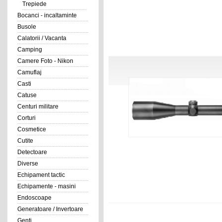
Trepiede
Bocanci - incaltaminte
Busole
Calatorii / Vacanta
Camping
Camere Foto - Nikon
Camuflaj
Casti
Catuse
Centuri militare
Corturi
Cosmetice
Cutite
Detectoare
Diverse
Echipament tactic
Echipamente - masini
Endoscoape
Generatoare / Invertoare
Genti