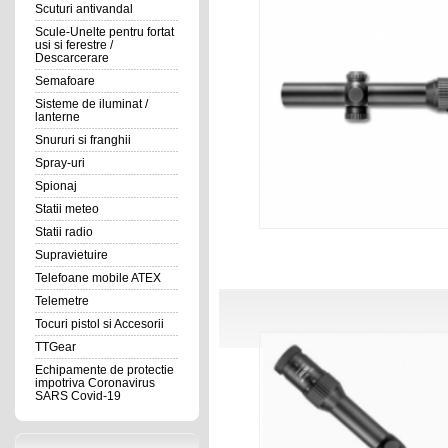
Scuturi antivandal
Scule-Unelte pentru fortat
usi si ferestre /
Descarcerare
Semafoare
Sisteme de iluminat /
lanterne
Snururi si franghii
Spray-uri
Spionaj
Statii meteo
Statii radio
Supravietuire
Telefoane mobile ATEX
Telemetre
Tocuri pistol si Accesorii
TTGear
Echipamente de protectie
impotriva Coronavirus
SARS Covid-19