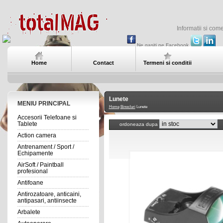
Informatii si com
Ne gasiti pe Facebook
Home
Contact
Termeni si conditii
Lunete
MENIU PRINCIPAL
Home
Binocluri
Lunete
Accesorii Telefoane si
Tablete
ordoneaza dupa
Action camera
Antrenament / Sport /
Echipamente
AirSoft / Paintball
profesional
Antifoane
Antirozatoare, anticaini,
antipasari, antiinsecte
Arbalete