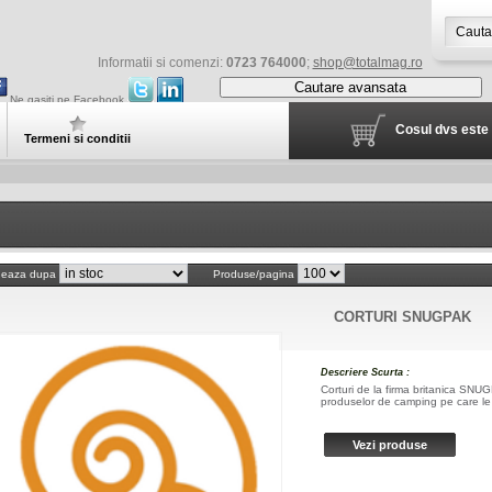
Informatii si comenzi:
0723 764000
;
shop@totalmag.ro
Cautare avansata
Ne gasiti pe Facebook
Cosul dvs este 
Termeni si conditii
neaza dupa
Produse/pagina
CORTURI SNUGPAK
Descriere Scurta :
Corturi de la firma britanica SNUG
produselor de camping pe care le 