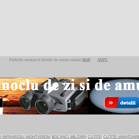
Preturile variaza in functie de cursul valutar
BNR
ANPC
I INFRAROSU NIGHTVISION
|
BOCANCI MILITARI
|
CUTITE
|
CUTITE-VANATOAR