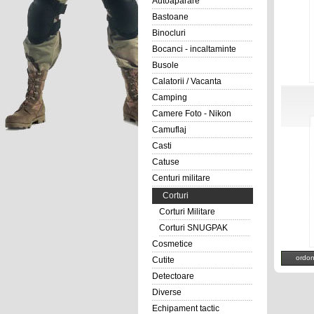
Autoaparare
Bastoane
Binocluri
Bocanci - incaltaminte
Busole
Calatorii / Vacanta
Camping
Camere Foto - Nikon
Camuflaj
Casti
Catuse
Centuri militare
Corturi
Corturi Militare
Corturi SNUGPAK
Cosmetice
ordo
Cutite
Detectoare
Diverse
Echipament tactic