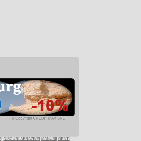
© Copyright CREDIT MAX SRL
E
|
DISCURI ABRAZIVE
|
MANUSI
|
GENTI