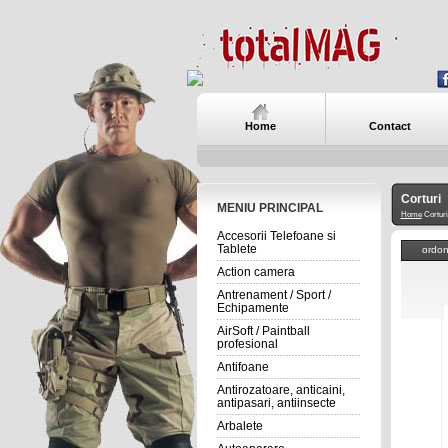
Home
Contact
Corturi
MENIU PRINCIPAL
Home
Corturi
Accesorii Telefoane si
Tablete
ordo
Action camera
Antrenament / Sport /
Echipamente
AirSoft / Paintball
profesional
Antifoane
Antirozatoare, anticaini,
antipasari, antiinsecte
Arbalete