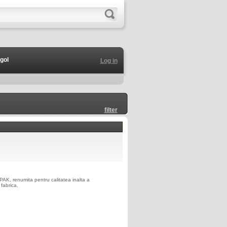
gol
Log in
filter
PAK, renumita pentru calitatea inalta a
fabrica.