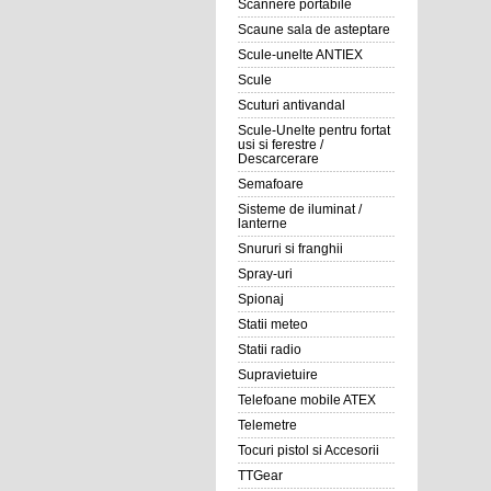
Scannere portabile
Scaune sala de asteptare
Scule-unelte ANTIEX
Scule
Scuturi antivandal
Scule-Unelte pentru fortat
usi si ferestre /
Descarcerare
Semafoare
Sisteme de iluminat /
lanterne
Snururi si franghii
Spray-uri
Spionaj
Statii meteo
Statii radio
Supravietuire
Telefoane mobile ATEX
Telemetre
Tocuri pistol si Accesorii
TTGear