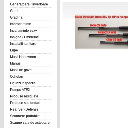
Generatoare / Invertoare
Genti
Gradina
Imbracaminte
Incaltaminte sexy
Insigne / Embleme
Instalatii sanitare
Lupe
Masti Halloween
Manusi
Masti de gaze
Ochelari
Oglinzi Inspectie
Pompe ATEX
Produse resigilate
Produse scufundari
Real Self-Defense
Scannere portabile
Scaune sala de asteptare