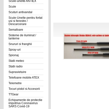
Scule-unelte ANTIEX
Scule
Scuturi antivandal
Scule-Unelte pentru fortat
usi si ferestre /
Descarcerare
Semafoare
Sisteme de iluminat /
lanterne
Snururi si franghii
Spray-uri
Spionaj
Statii meteo
Statii radio
Supravietuire
Telefoane mobile ATEX
Telemetre
Tocuri pistol si Accesorii
TTGear
Echipamente de protectie
impotriva Coronavirus
SARS Covid-19