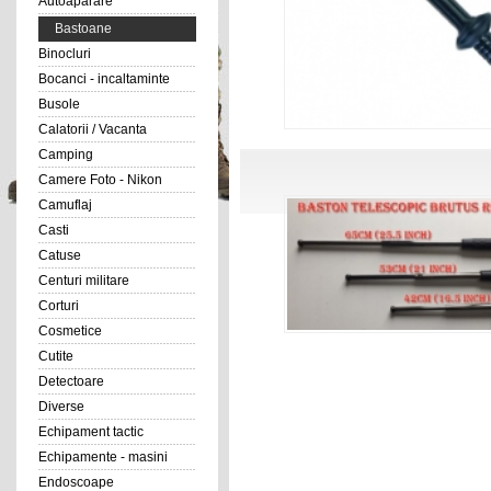
Autoaparare
Bastoane
Binocluri
Bocanci - incaltaminte
Busole
Calatorii / Vacanta
Camping
Camere Foto - Nikon
Camuflaj
Casti
Catuse
Centuri militare
Corturi
Cosmetice
Cutite
Detectoare
Diverse
Echipament tactic
Echipamente - masini
Endoscoape