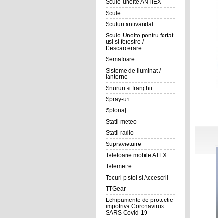
Scule-unelte ANTIEX
Scule
Scuturi antivandal
Scule-Unelte pentru fortat
usi si ferestre /
Descarcerare
Semafoare
Sisteme de iluminat /
lanterne
Snururi si franghii
Spray-uri
Spionaj
Statii meteo
Statii radio
Supravietuire
Telefoane mobile ATEX
Telemetre
Tocuri pistol si Accesorii
TTGear
Echipamente de protectie
impotriva Coronavirus
SARS Covid-19