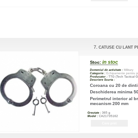
7.
CATUSE CU LANT P
in stoc
Stoc:
Military
Domeniul de activitate :
Echipamente pentru jan
Categorie :
TTG (Tech Tactical G
Producator :
Descriere Scurta :
Coroana cu 20 de dinti
Deschiderea minima 5
Perimetrul interior al b
mecanism 200 mm
365 g
Greutate :
CA21735162
Model :