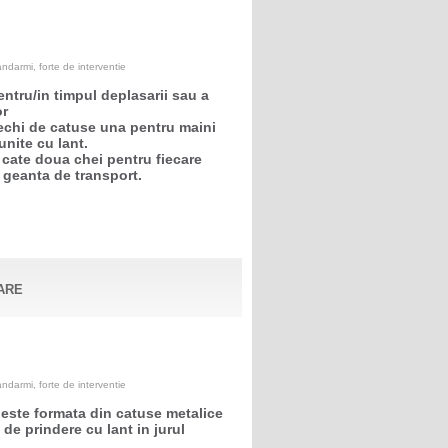
darmi, forte de interventie
entru/in timpul deplasarii sau a
or
echi de catuse una pentru maini
unite cu lant.
 cate doua chei pentru fiecare
 geanta de transport.
ARE
darmi, forte de interventie
 este formata din catuse metalice
de prindere cu lant in jurul