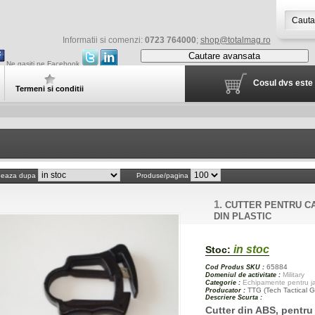
Informatii si comenzi:
0723 764000
;
shop@totalmag.ro
Cautare avansata
Ne gasiti pe Facebook
Cosul dvs este 
Termeni si conditii
neaza dupa
Produse/pagina
1.
CUTTER PENTRU CA
DIN PLASTIC
in stoc
Stoc:
65884
Cod Produs SKU :
Military
Domeniul de activitate :
Echipamente pentru jan
Categorie :
TTG (Tech Tactical G
Producator :
Descriere Scurta :
Cutter din ABS, pentru