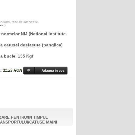
darmi, forte de interventie
ear)
normelor NIJ (National Institute
 a catusei desfacute (panglica)
 a buclei 135 Kgf
t:
11,23 RON
IZARE PENTRU/IN TIMPUL
RANSPORTULUI/CATUSE MAINI