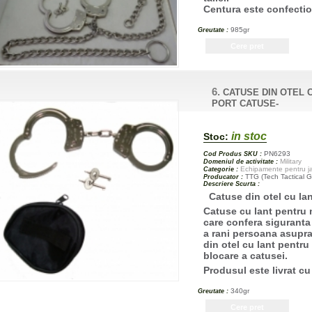
Centura este confectio
985gr
Greutate :
6.
CATUSE DIN OTEL 
PORT CATUSE-
in stoc
Stoc:
PN6293
Cod Produs SKU :
Military
Domeniul de activitate :
Echipamente pentru jan
Categorie :
TTG (Tech Tactical G
Producator :
Descriere Scurta :
Catuse din otel cu la
Catuse cu lant pentru 
care confera siguranta 
a rani persoana asupra
din otel cu lant pentru
blocare a catusei.
Produsul este livrat cu
340gr
Greutate :