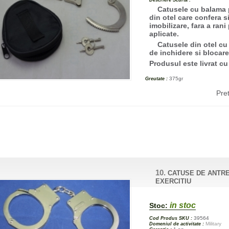
Descriere Scurta :
Catusele cu balama p
din otel care confera 
imobilizare, fara a ran
aplicate.
Catusele din otel cu 
de inchidere si blocare
Produsul este livrat cu
375gr
Greutate :
Pre
10.
CATUSE DE ANTR
EXERCITIU
in stoc
Stoc:
39564
Cod Produs SKU :
Military
Domeniul de activitate :