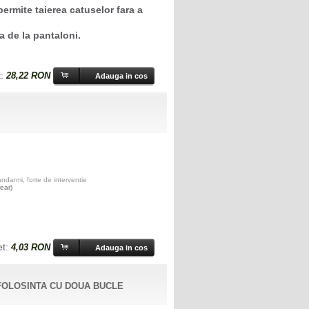
rmite taierea catuselor fara a
ra de la pantaloni.
t:
28,22 RON
darmi, forte de interventie
ear)
et:
4,03 RON
FOLOSINTA CU DOUA BUCLE