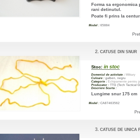
Forma sa ergonomica pe
rani detinutul.
Poate fi prins la centu
65884
Model :
Pre
2.
CATUSE DIN SNUR
in stoc
Stoc:
Military
Domeniul de activitate :
galben, negru
Culoare :
Echipamente pentru jan
Categorie :
TTG (Tech Tactical G
Producator :
Descriere Scurta :
Lungime snur 175 cm
CA87463562
Model :
Pr
3.
CATUSE DE UNICA 