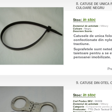
8.
CATUSE DE UNICA 
CULOARE NEGRU
in stoc
Stoc:
Military
Domeniul de activitate :
Negru
Culoare :
Descriere Scurta :
Catusele de unica folo
confectionate din nylon
tractiune.
Suprafetele sunt nete
taietoare pentru a se ev
persoanei imobilizate.
Pr
9.
CATUSE DIN OTEL 
in stoc
Stoc:
06309
Cod Produs SKU :
Military
Domeniul de activitate :
Echipamente pentru jan
Categorie :
TTG (Tech Tactical G
Producator :