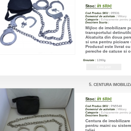
in stoc
Stoc:
05531
Cod Produs SKU :
Military
Domeniul de activitate :
Echipamente pentru jan
Categorie :
Descriere Scurta :
Mijloc de imobilizare p
transportului detinutil
Alcatuita din doua per
si una pentru picioare 
Produsul este livrat cu
pereche de catuse si o
1260g
Greutate :
5.
CENTURA IMOBILIZ
in stoc
Stoc:
PN5548
Cod Produs SKU :
Military
Domeniul de activitate :
Echipamente pentru jan
Categorie :
Descriere Scurta :
Centura de imobilizare
pentru maini cu sistem 
taliei.