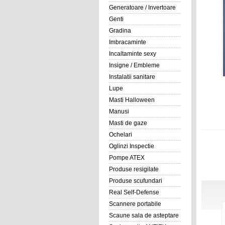
Generatoare / Invertoare
Genti
Gradina
Imbracaminte
Incaltaminte sexy
Insigne / Embleme
Instalatii sanitare
Lupe
Masti Halloween
Manusi
Masti de gaze
Ochelari
Oglinzi Inspectie
Pompe ATEX
Produse resigilate
Produse scufundari
Real Self-Defense
Scannere portabile
Scaune sala de asteptare