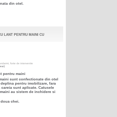
nata din otel.
CU LANT PENTRU MAINI CU
darmi, forte de interventie
ear)
nt pentru maini
maini sunt confectionate din otel
deplina pentru imobilizare, fara
 careia sunt aplicate. Catusele
 maini au sistem de inchidere si
 doua chei.