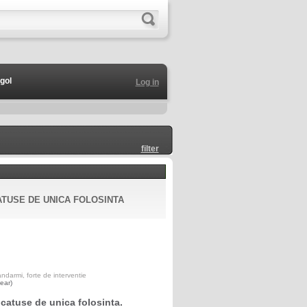
gol
Log in
filter
TUSE DE UNICA FOLOSINTA
darmi, forte de interventie
ear)
 catuse de unica folosinta.