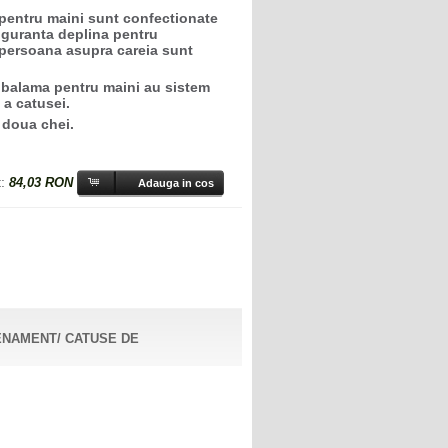
entru maini sunt confectionate
siguranta deplina pentru
i persoana asupra careia sunt
balama pentru maini au sistem
 a catusei.
 doua chei.
t:
84,03 RON
ENAMENT/ CATUSE DE