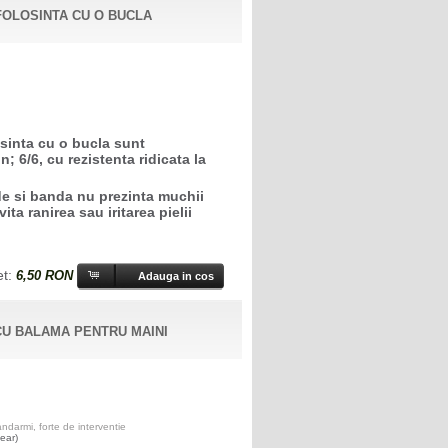
FOLOSINTA CU O BUCLA
sinta cu o bucla sunt
; 6/6, cu rezistenta ridicata la
de si banda nu prezinta muchii
ita ranirea sau iritarea pielii
et:
6,50 RON
CU BALAMA PENTRU MAINI
darmi, forte de interventie
ear)