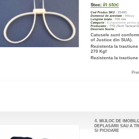
in stoc
Stoc:
35460
Cod Produs SKU :
Military
Domeniul de activitate :
700 mm
Lungime totala :
Echipamente pentru jan
Categorie :
TTG (Tech Tactical G
Producator :
Descriere Scurta :
Catusele sunt conform 
of Justice din SUA).
Rezistenta la tractiune
270 Kgf
Rezistenta la tractiune
Pre
4.
MIJLOC DE IMOBIL
DEPLASARII SAU A T
SI PICIOARE