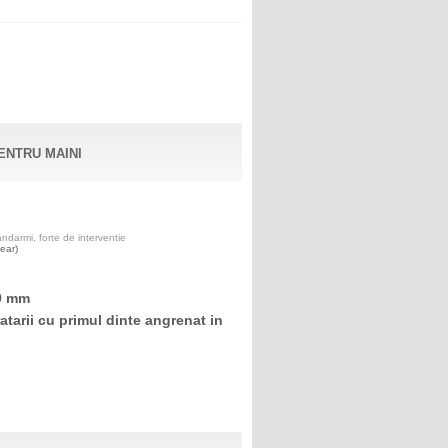
ENTRU MAINI
darmi, forte de interventie
ear)
0 mm
ratarii cu primul dinte angrenat in