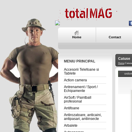
Home
Contact
Catuse
MENIU PRINCIPAL
Home
Catuse
Accesorii Telefoane si
Tablete
ordo
Action camera
Antrenament / Sport /
Echipamente
AirSoft / Paintball
profesional
Antifoane
Antirozatoare, anticaini,
antipasari, antiinsecte
Arbalete