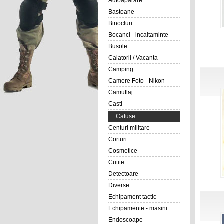
Autoaparare
Bastoane
Binocluri
Bocanci - incaltaminte
Busole
Calatorii / Vacanta
Camping
Camere Foto - Nikon
Camuflaj
Casti
Catuse
Centuri militare
Corturi
Cosmetice
Cutite
Detectoare
Diverse
Echipament tactic
Echipamente - masini
Endoscoape