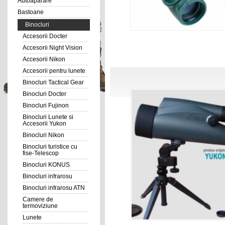
Autoaparare
Bastoane
Binocluri
Accesorii Docter
Accesorii Night Vision
Accesorii Nikon
Accesorii pentru lunete
Binocluri Tactical Gear
Binocluri Docter
Binocluri Fujinon
Binocluri Lunete si
Accesorii Yukon
Binocluri Nikon
Binocluri turistice cu
fise-Telescop
Binocluri KONUS
Binocluri infrarosu
Binocluri infrarosu ATN
Camere de
termoviziune
Lunete