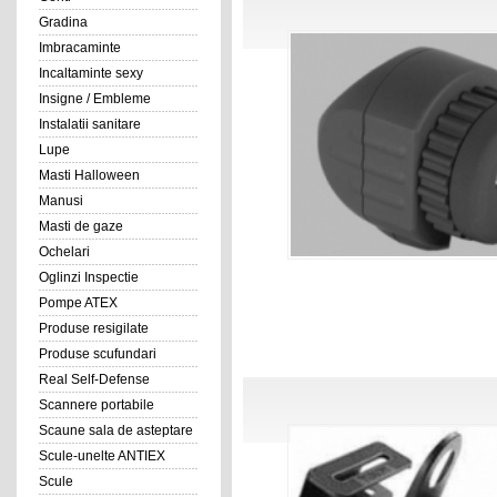
Gradina
Imbracaminte
Incaltaminte sexy
Insigne / Embleme
Instalatii sanitare
Lupe
Masti Halloween
Manusi
Masti de gaze
Ochelari
Oglinzi Inspectie
Pompe ATEX
Produse resigilate
Produse scufundari
Real Self-Defense
Scannere portabile
Scaune sala de asteptare
Scule-unelte ANTIEX
Scule