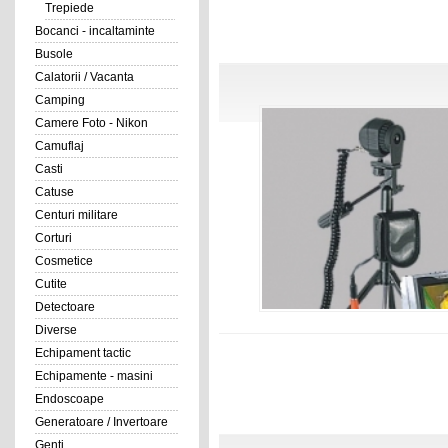
Trepiede
Bocanci - incaltaminte
Busole
Calatorii / Vacanta
Camping
Camere Foto - Nikon
Camuflaj
Casti
Catuse
Centuri militare
Corturi
Cosmetice
Cutite
Detectoare
Diverse
Echipament tactic
Echipamente - masini
Endoscoape
Generatoare / Invertoare
Genti