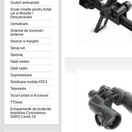
Scuturi antivandal
Scule-Unelte pentru fortat
usi si ferestre /
Descarcerare
Semafoare
Sisteme de iluminat /
lanterne
Snururi si franghii
Spray-uri
Spionaj
Statii meteo
Statii radio
Supravietuire
Telefoane mobile ATEX
Telemetre
Tocuri pistol si Accesorii
TTGear
Echipamente de protectie
impotriva Coronavirus
SARS Covid-19