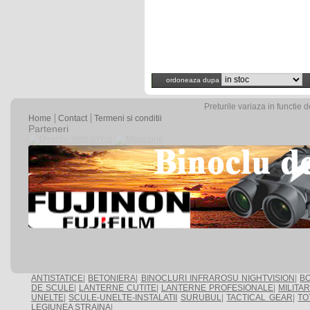
ordoneaza dupa
Preturile variaza in functie 
Home
Contact
Termeni si conditii
Parteneri
ANTISTATICE
|
BETONIERA
|
BINOCLURI INFRAROSU NIGHTVISION
|
BO
DE SCULE
|
LANTERNE CUTITE
|
LANTERNE PROFESIONALE
|
MILITA
UNELTE
|
SCULE-UNELTE-INSTALATII
SURUBUL
|
TACTICAL GEAR
|
TO
LEGIUNEA STRAINA
|