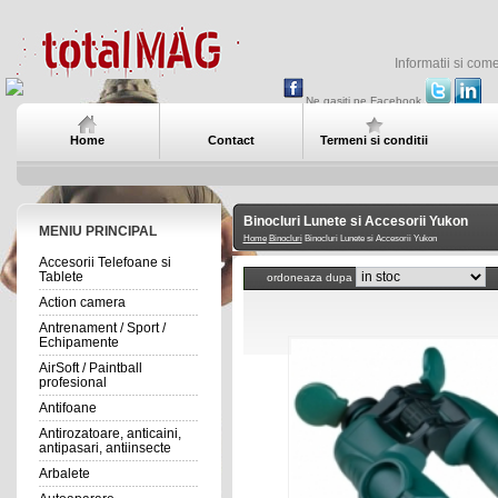
Informatii si com
Ne gasiti pe Facebook
Home
Contact
Termeni si conditii
Binocluri Lunete si Accesorii Yukon
MENIU PRINCIPAL
Home
Binocluri
Binocluri Lunete si Accesorii Yukon
Accesorii Telefoane si
Tablete
ordoneaza dupa
Action camera
Antrenament / Sport /
Echipamente
AirSoft / Paintball
profesional
Antifoane
Antirozatoare, anticaini,
antipasari, antiinsecte
Arbalete