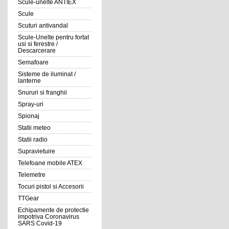
Scule-unelte ANTIEX
Scule
Scuturi antivandal
Scule-Unelte pentru fortat
usi si ferestre /
Descarcerare
Semafoare
Sisteme de iluminat /
lanterne
Snururi si franghii
Spray-uri
Spionaj
Statii meteo
Statii radio
Supravietuire
Telefoane mobile ATEX
Telemetre
Tocuri pistol si Accesorii
TTGear
Echipamente de protectie
impotriva Coronavirus
SARS Covid-19