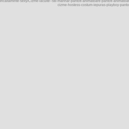
Incaltaminte-sexy/Cizme-lacuite--stil-marinar-pantofi-animatoare-pantofi-anima
cizme-hostess-costum-iepuras-playboy-pantof