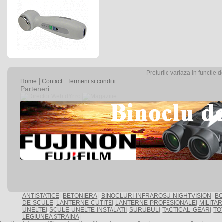
Preturile variaza in functie 
Home
Contact
Termeni si conditii
Parteneri
ANTISTATICE
|
BETONIERA
|
BINOCLURI INFRAROSU NIGHTVISION
|
BO
DE SCULE
|
LANTERNE CUTITE
|
LANTERNE PROFESIONALE
|
MILITA
UNELTE
|
SCULE-UNELTE-INSTALATII
SURUBUL
|
TACTICAL GEAR
|
TO
LEGIUNEA STRAINA
|