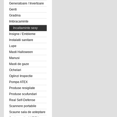
Generatoare / Invertoare
Genti
Gradina
Imbracaminte
Incaltaminte sexy
Insigne / Embleme
Instalatii sanitare
Lupe
Masti Halloween
Manusi
Masti de gaze
Ochelari
Oglinzi Inspectie
Pompe ATEX
Produse resigilate
Produse scufundari
Real Self-Defense
Scannere portabile
Scaune sala de asteptare