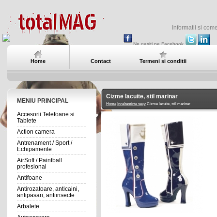
Informatii si com
Ne gasiti pe Facebook
Home
Contact
Termeni si conditii
Cizme lacuite, stil marinar
MENIU PRINCIPAL
Home
Incaltaminte sexy
Cizme lacuite, stil marinar
Accesorii Telefoane si
Tablete
Action camera
Antrenament / Sport /
Echipamente
AirSoft / Paintball
profesional
Antifoane
Antirozatoare, anticaini,
antipasari, antiinsecte
Arbalete