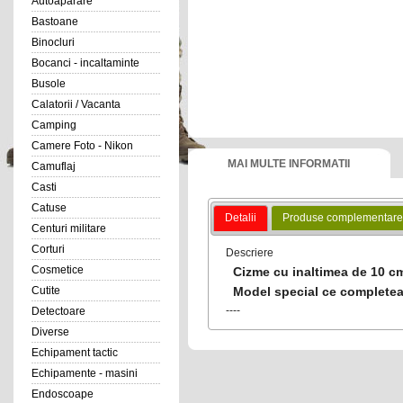
Autoaparare
Bastoane
Binocluri
Bocanci - incaltaminte
Busole
Calatorii / Vacanta
Camping
Camere Foto - Nikon
MAI MULTE INFORMATII
Camuflaj
Casti
Catuse
Detalii
Produse complementare
Centuri militare
Corturi
Descriere
Cosmetice
Cizme cu inaltimea de 10 cm,
Model special ce completea
Cutite
----
Detectoare
Diverse
Echipament tactic
Echipamente - masini
Endoscoape