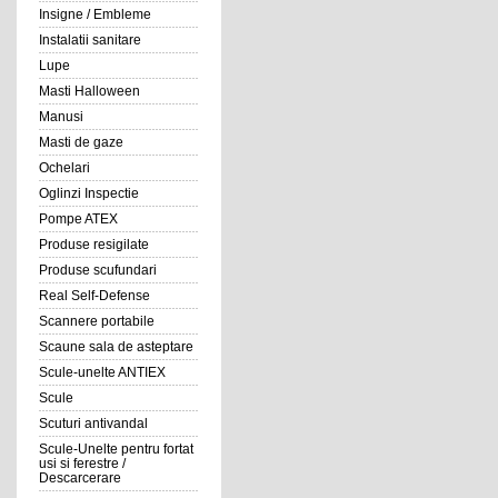
Insigne / Embleme
Instalatii sanitare
Lupe
Masti Halloween
Manusi
Masti de gaze
Ochelari
Oglinzi Inspectie
Pompe ATEX
Produse resigilate
Produse scufundari
Real Self-Defense
Scannere portabile
Scaune sala de asteptare
Scule-unelte ANTIEX
Scule
Scuturi antivandal
Scule-Unelte pentru fortat
usi si ferestre /
Descarcerare