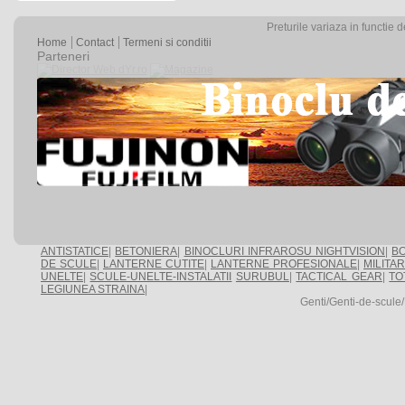
Preturile variaza in functie 
Home
Contact
Termeni si conditii
Parteneri
ANTISTATICE
|
BETONIERA
|
BINOCLURI INFRAROSU NIGHTVISION
|
BO
DE SCULE
|
LANTERNE CUTITE
|
LANTERNE PROFESIONALE
|
MILITA
UNELTE
|
SCULE-UNELTE-INSTALATII
SURUBUL
|
TACTICAL GEAR
|
TO
LEGIUNEA STRAINA
|
Genti/Genti-de-scule