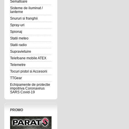
Semafoare
Sisteme de iluminat /
lanterne
Snururi si franghii
Spray-uri
Spionaj
Statii meteo
Statii radio
Supravietuire
Telefoane mobile ATEX
Telemetre
Tocuri pistol si Accesorii
TTGear
Echipamente de protectie
impotriva Coronavirus
SARS Covid-19
PROMO