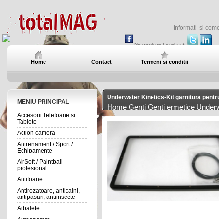
Informatii si com
Ne gasiti pe Facebook
Home
Contact
Termeni si conditii
Underwater Kinetics-Kit garnitura pent
MENIU PRINCIPAL
Home
Genti
Genti ermetice
Underwa
Accesorii Telefoane si
Tablete
Action camera
Antrenament / Sport /
Echipamente
AirSoft / Paintball
profesional
Antifoane
Antirozatoare, anticaini,
antipasari, antiinsecte
Arbalete