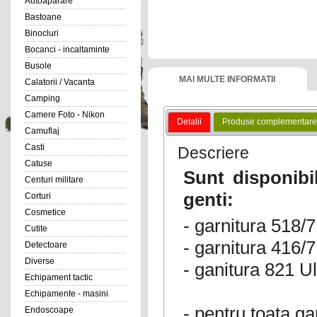
Autoaparare
Bastoane
Binocluri
Bocanci - incaltaminte
Busole
MAI MULTE INFORMATII
Calatorii / Vacanta
Camping
Camere Foto - Nikon
Detalii
Produse complementare
Camuflaj
Casti
Descriere
Catuse
Sunt disponibi
Centuri militare
genti:
Corturi
Cosmetice
- garnitura 518/
Cutite
- garnitura 416/
Detectoare
Diverse
- ganitura 821 U
Echipament tactic
Echipamente - masini
- pentru toata 
Endoscoape