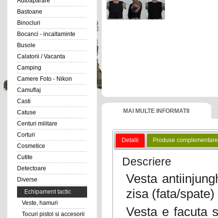
Autoaparare
Bastoane
Binocluri
Bocanci - incaltaminte
Busole
Calatorii / Vacanta
Camping
Camere Foto - Nikon
Camuflaj
Casti
MAI MULTE INFORMATII
Catuse
Centuri militare
Corturi
Detalii
Produse complementare
Cosmetice
Cutite
Descriere
Detectoare
Vesta antiinjung
Diverse
zisa (fata/spate)
Echipament tactic
Veste, hamuri
Vesta e facuta s
Tocuri pistol si accesorii