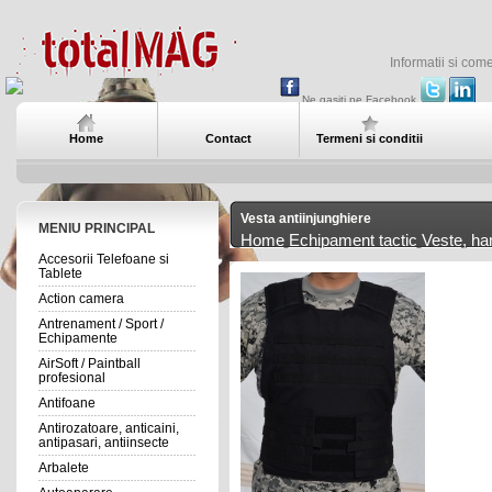
Informatii si com
Ne gasiti pe Facebook
Home
Contact
Termeni si conditii
Vesta antiinjunghiere
MENIU PRINCIPAL
Home
Echipament tactic
Veste, ha
Accesorii Telefoane si
Tablete
Action camera
Antrenament / Sport /
Echipamente
AirSoft / Paintball
profesional
Antifoane
Antirozatoare, anticaini,
antipasari, antiinsecte
Arbalete