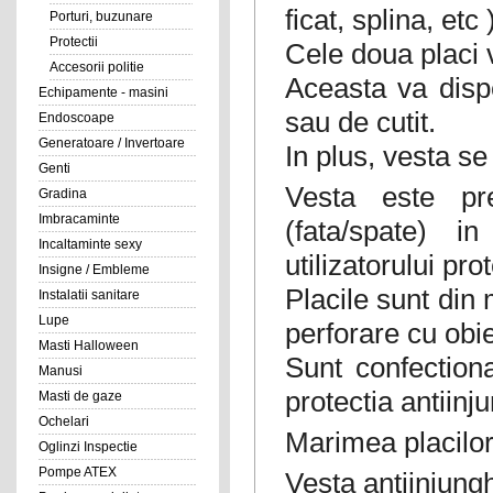
ficat, splina, etc 
Porturi, buzunare
Protectii
Cele doua placi 
Accesorii politie
Aceasta va disp
Echipamente - masini
sau de cutit.
Endoscoape
Generatoare / Invertoare
In plus, vesta s
Genti
Vesta este pr
Gradina
Imbracaminte
(fata/spate) i
Incaltaminte sexy
utilizatorului pro
Insigne / Embleme
Placile sunt din 
Instalatii sanitare
Lupe
perforare cu obie
Masti Halloween
Sunt confection
Manusi
protectia antiinj
Masti de gaze
Ochelari
Marimea placilor
Oglinzi Inspectie
Pompe ATEX
Vesta antiinjungh