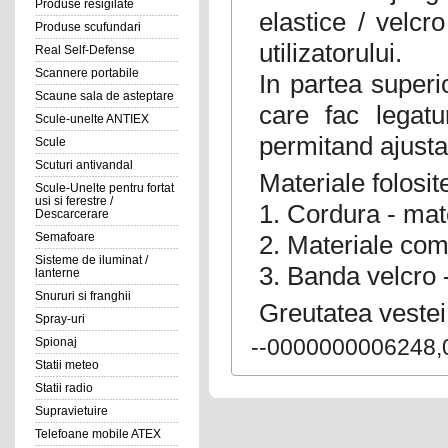
Produse resigilate
elastice / velcr
Produse scufundari
utilizatorului.
Real Self-Defense
Scannere portabile
In partea super
Scaune sala de asteptare
care fac legatu
Scule-unelte ANTIEX
permitand ajusta
Scule
Scuturi antivandal
Materiale folosit
Scule-Unelte pentru fortat
usi si ferestre /
1. Cordura - mat
Descarcerare
2. Materiale comp
Semafoare
Sisteme de iluminat /
3. Banda velcro 
lanterne
Snururi si franghii
Greutatea vestei
Spray-uri
--0000000006248,
Spionaj
Statii meteo
Statii radio
Supravietuire
Telefoane mobile ATEX