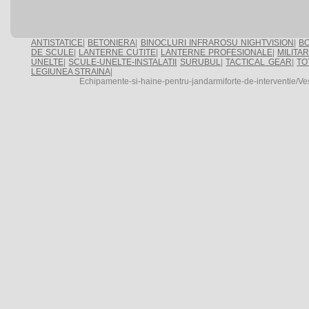
ANTISTATICE
|
BETONIERA
|
BINOCLURI INFRAROSU NIGHTVISION
|
BO
DE SCULE
|
LANTERNE CUTITE
|
LANTERNE PROFESIONALE
|
MILITA
UNELTE
|
SCULE-UNELTE-INSTALATII
SURUBUL
|
TACTICAL GEAR
|
TO
LEGIUNEA STRAINA
|
Echipamente-si-haine-pentru-jandarmiforte-de-interventie/Ves