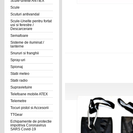
Scule-unelte ANTIEX
Scule
Scuturi antivandal
Scule-Unelte pentru fortat
usi si ferestre /
Descarcerare
Semafoare
Sisteme de iluminat /
lanterne
Snururi si franghii
Spray-uri
Spionaj
Statii meteo
Statii radio
Supravietuire
Telefoane mobile ATEX
Telemetre
Tocuri pistol si Accesorii
TTGear
Echipamente de protectie
impotriva Coronavirus
SARS Covid-19