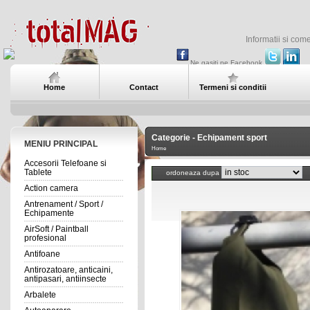
Informatii si com
Ne gasiti pe Facebook
Home
Contact
Termeni si conditii
Categorie - Echipament sport
MENIU PRINCIPAL
Home
Accesorii Telefoane si
Tablete
ordoneaza dupa
Action camera
Antrenament / Sport /
Echipamente
AirSoft / Paintball
profesional
Antifoane
Antirozatoare, anticaini,
antipasari, antiinsecte
Arbalete