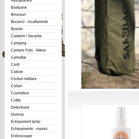
Autoaparare
Bastoane
Binocluri
Bocanci - incaltaminte
Busole
Calatorii / Vacanta
Camping
Camere Foto - Nikon
Camuflaj
Casti
Catuse
Centuri militare
Corturi
Cosmetice
Cutite
Detectoare
Diverse
Echipament tactic
Echipamente - masini
Endoscoape