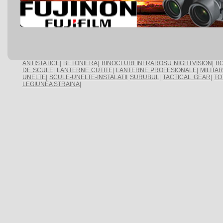
ANTISTATICE
|
BETONIERA
|
BINOCLURI INFRAROSU NIGHTVISION
|
BO
DE SCULE
|
LANTERNE CUTITE
|
LANTERNE PROFESIONALE
|
MILITA
UNELTE
|
SCULE-UNELTE-INSTALATII
SURUBUL
|
TACTICAL GEAR
|
TO
LEGIUNEA STRAINA
|