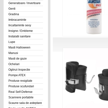
Generatoare / Invertoare
Genti
Gradina
Imbracaminte
Incaltaminte sexy
Insigne / Embleme
Instalatii sanitare
Lupe
Masti Halloween
Manusi
Masti de gaze
Ochelari
Oglinzi Inspectie
Pompe ATEX
Produse resigilate
Produse scufundari
Real Self-Defense
Scannere portabile
Scaune sala de asteptare