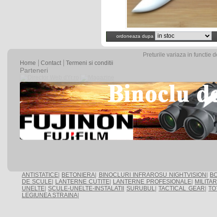
ordoneaza dupa
Preturile variaza in functie 
Home
Contact
Termeni si conditii
Parteneri
ANTISTATICE
|
BETONIERA
|
BINOCLURI INFRAROSU NIGHTVISION
|
BO
DE SCULE
|
LANTERNE CUTITE
|
LANTERNE PROFESIONALE
|
MILITA
UNELTE
|
SCULE-UNELTE-INSTALATII
SURUBUL
|
TACTICAL GEAR
|
TO
LEGIUNEA STRAINA
|