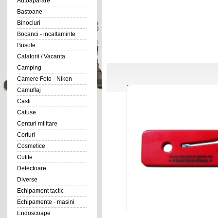
Autoaparare
Bastoane
Binocluri
Bocanci - incaltaminte
Busole
Calatorii / Vacanta
Camping
Camere Foto - Nikon
Camuflaj
Casti
Catuse
Centuri militare
Corturi
Cosmetice
Cutite
Detectoare
Diverse
Echipament tactic
Echipamente - masini
Endoscoape