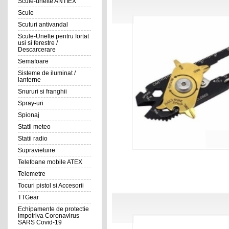
Scule-unelte ANTIEX
Scule
Scuturi antivandal
Scule-Unelte pentru fortat
usi si ferestre /
Descarcerare
Semafoare
Sisteme de iluminat /
lanterne
Snururi si franghii
Spray-uri
Spionaj
Statii meteo
Statii radio
Supravietuire
Telefoane mobile ATEX
Telemetre
Tocuri pistol si Accesorii
TTGear
Echipamente de protectie
impotriva Coronavirus
SARS Covid-19