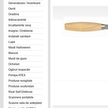
Generatoare / Invertoare
Genti
Gradina
Imbracaminte
Incaltaminte sexy
Insigne / Embleme
Instalatii sanitare
Lupe
Masti Halloween
Manusi
Masti de gaze
Ochelari
Oglinzi Inspectie
Pompe ATEX
Produse resigilate
Produse scufundari
Real Self-Defense
Scannere portabile
Scaune sala de asteptare