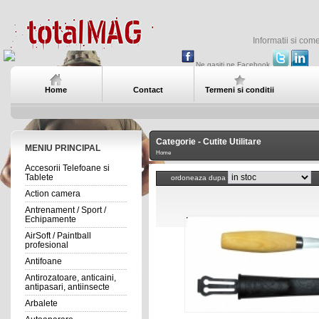
Informatii si com
Ne gasiti pe Facebook
Home
Contact
Termeni si conditii
Categorie - Cutite Utilitare
MENIU PRINCIPAL
Home
Accesorii Telefoane si
Tablete
ordoneaza dupa
Action camera
Antrenament / Sport /
Echipamente
AirSoft / Paintball
profesional
Antifoane
Antirozatoare, anticaini,
antipasari, antiinsecte
Arbalete