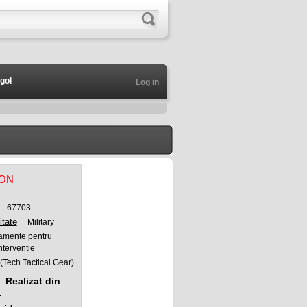
gol
Log in
RON
67703
itate
Military
amente pentru
nterventie
(Tech Tactical Gear)
Realizat din
.