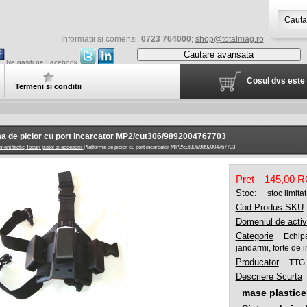
Informatii si comenzi:
0723 764000
;
shop@totalmag.ro
Cautare avansata
Ne gasiti pe Facebook
Cosul dvs este 
Termeni si conditii
ma de picior cu port incarcator MP2/cut306/9892004767703
ment tactic
Tocuri pistol si accesorii
Platforma de picior cu port incarcator MP2/cut306/9892004767703
Pret
145,00 
Stoc:
stoc limitat
Cod Produs SKU
Domeniul de activ
Categorie
Echip
jandarmi, forte de i
Producator
TTG 
Descriere Scurta
mase plastice