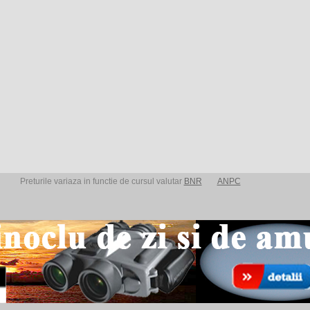
Preturile variaza in functie de cursul valutar
BNR
ANPC