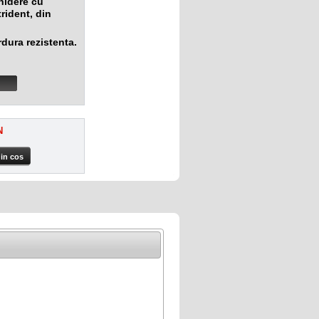
hidere cu
trident, din
dura rezistenta.
N