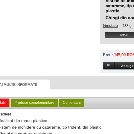
Sistem de inc
catarame, tip 
plastic.
Chingi din cor
Greutate
433 gr
Detalii
Pret :
145,00 RO
AI MULTE INFORMATII
alii
Produse complementare
Comentarii
scriere
ealizat din mase plastice.
istem de inchidere cu catarame, tip trident, din plastic.
hingi din cordura rezistenta.