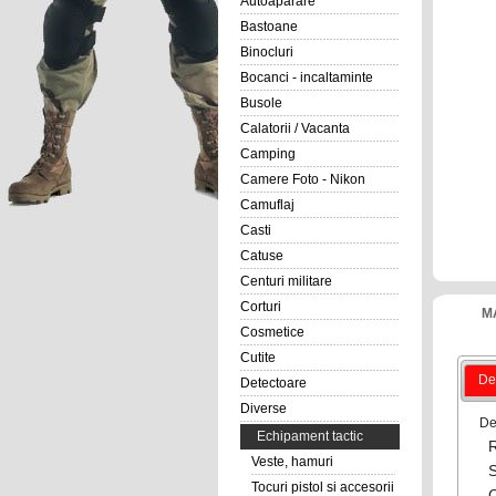
Autoaparare
Bastoane
Binocluri
Bocanci - incaltaminte
Busole
Calatorii / Vacanta
Camping
Camere Foto - Nikon
Camuflaj
Casti
Catuse
Centuri militare
Corturi
M
Cosmetice
Cutite
Det
Detectoare
Diverse
De
Echipament tactic
R
Veste, hamuri
S
Tocuri pistol si accesorii
C