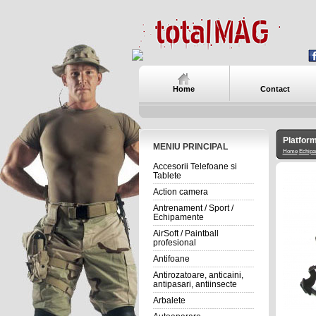
Home
Contact
Platfor
MENIU PRINCIPAL
Home
Echipa
Accesorii Telefoane si
Tablete
Action camera
Antrenament / Sport /
Echipamente
AirSoft / Paintball
profesional
Antifoane
Antirozatoare, anticaini,
antipasari, antiinsecte
Arbalete