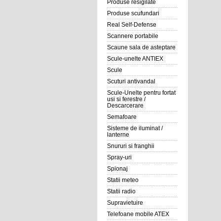
Produse resigilate
Produse scufundari
Real Self-Defense
Scannere portabile
Scaune sala de asteptare
Scule-unelte ANTIEX
Scule
Scuturi antivandal
Scule-Unelte pentru fortat
usi si ferestre /
Descarcerare
Semafoare
Sisteme de iluminat /
lanterne
Snururi si franghii
Spray-uri
Spionaj
Statii meteo
Statii radio
Supravietuire
Telefoane mobile ATEX