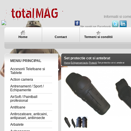
Informatii si com
Ne gasiti pe Facebook
Home
Contact
Termeni si conditii
Set protectie cot si antebrat
MENIU PRINCIPAL
Home
Echipament tactic
Protectii
Set protectie cot si antebrat
Accesorii Telefoane si
Tablete
Action camera
Antrenament / Sport /
Echipamente
AirSoft / Paintball
profesional
Antifoane
Antirozatoare, anticaini,
antipasari, antiinsecte
Arbalete