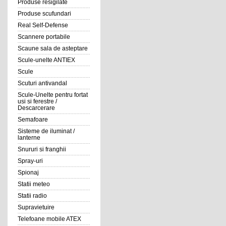
Produse resigilate
Produse scufundari
Real Self-Defense
Scannere portabile
Scaune sala de asteptare
Scule-unelte ANTIEX
Scule
Scuturi antivandal
Scule-Unelte pentru fortat
usi si ferestre /
Descarcerare
Semafoare
Sisteme de iluminat /
lanterne
Snururi si franghii
Spray-uri
Spionaj
Statii meteo
Statii radio
Supravietuire
Telefoane mobile ATEX