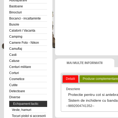
Autoaparare
Bastoane
Binocluri
Bocanci - incaltaminte
Busole
Calatorii / Vacanta
Camping
Camere Foto - Nikon
Camuflaj
Casti
Catuse
MAI MULTE INFORMATII
Centuri militare
Corturi
Detalii
Produse complementare
Cosmetice
Cutite
Descriere
Detectoare
Protectie pentru cot si antebra
Diverse
Sistem de inchidere cu banda 
Echipament tactic
--9892004741352--
Veste, hamuri
Tocuri pistol si accesorii