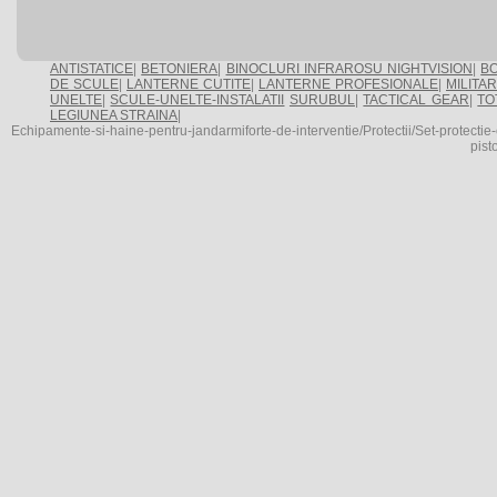
ANTISTATICE
|
BETONIERA
|
BINOCLURI INFRAROSU NIGHTVISION
|
BO
DE SCULE
|
LANTERNE CUTITE
|
LANTERNE PROFESIONALE
|
MILITA
UNELTE
|
SCULE-UNELTE-INSTALATII
SURUBUL
|
TACTICAL GEAR
|
TO
LEGIUNEA STRAINA
|
Echipamente-si-haine-pentru-jandarmiforte-de-interventie/Protectii/Set-protecti
pist