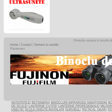
Preturile variaza in functie 
Home
Contact
Termeni si conditii
Parteneri
ANTISTATICE
|
BETONIERA
|
BINOCLURI INFRAROSU NIGHTVISION
|
BO
DE SCULE
|
LANTERNE CUTITE
|
LANTERNE PROFESIONALE
|
MILITA
UNELTE
|
SCULE-UNELTE-INSTALATII
SURUBUL
|
TACTICAL GEAR
|
TO