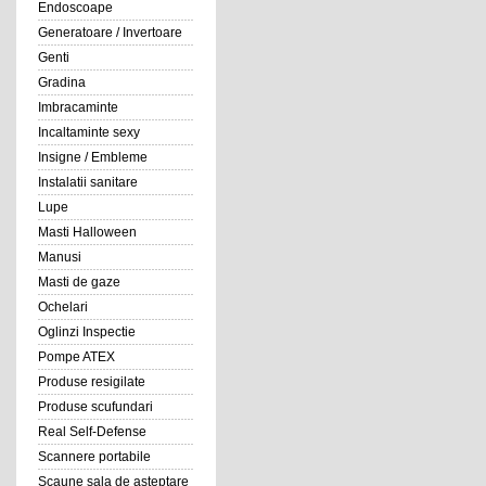
Endoscoape
Generatoare / Invertoare
Genti
Gradina
Imbracaminte
Incaltaminte sexy
Insigne / Embleme
Instalatii sanitare
Lupe
Masti Halloween
Manusi
Masti de gaze
Ochelari
Oglinzi Inspectie
Pompe ATEX
Produse resigilate
Produse scufundari
Real Self-Defense
Scannere portabile
Scaune sala de asteptare