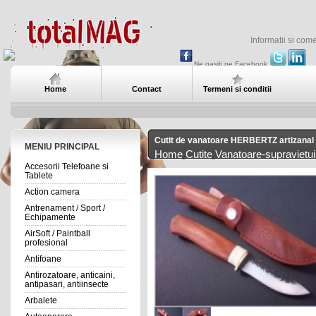
Informatii si com
Ne gasiti pe Facebook
Home
Contact
Termeni si conditii
Cutit de vanatoare HERBERTZ artizanal 
MENIU PRINCIPAL
Home
Cutite
Vanatoare-supravietui
Accesorii Telefoane si
Tablete
Action camera
Antrenament / Sport /
Echipamente
AirSoft / Paintball
profesional
Antifoane
Antirozatoare, anticaini,
antipasari, antiinsecte
Arbalete