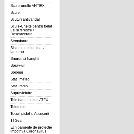
Scule-unelte ANTIEX
Scule
Scuturi antivandal
Scule-Unelte pentru fortat
usi si ferestre /
Descarcerare
Semafoare
Sisteme de iluminat /
lanterne
Snururi si franghii
Spray-uri
Spionaj
Statii meteo
Statii radio
Supravietuire
Telefoane mobile ATEX
Telemetre
Tocuri pistol si Accesorii
TTGear
Echipamente de protectie
impotriva Coronavirus