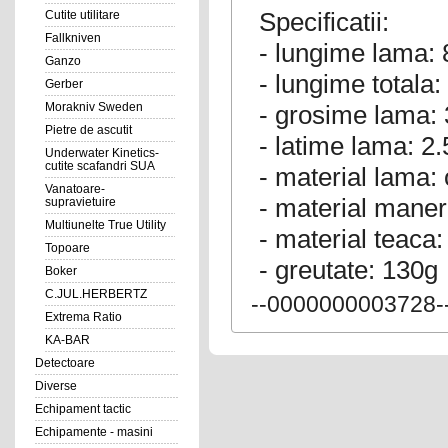
Specificatii:
Cutite utilitare
Fallkniven
- lungime lama:
Ganzo
- lungime totala
Gerber
- grosime lama:
Morakniv Sweden
Pietre de ascutit
- latime lama: 2
Underwater Kinetics-
cutite scafandri SUA
- material lama: 
Vanatoare-
- material maner
supravietuire
Multiunelte True Utility
- material teaca:
Topoare
- greutate: 130g
Boker
C.JUL.HERBERTZ
--0000000003728-
Extrema Ratio
KA-BAR
Detectoare
Diverse
Echipament tactic
Echipamente - masini