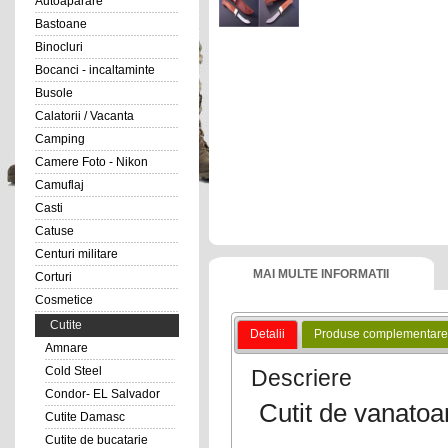
Autoaparare
Bastoane
Binocluri
Bocanci - incaltaminte
Busole
Calatorii / Vacanta
Camping
Camere Foto - Nikon
Camuflaj
Casti
Catuse
Centuri militare
MAI MULTE INFORMATII
Corturi
Cosmetice
Cutite
Detalii
Produse complementare
Amnare
Cold Steel
Descriere
Condor- EL Salvador
Cutit de vanatoa
Cutite Damasc
Cutite de bucatarie