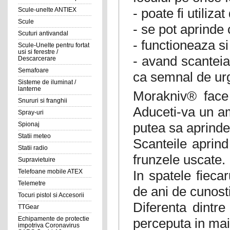
- poate fi utiliza
Scule-unelte ANTIEX
Scule
- se pot aprinde 
Scuturi antivandal
- functioneaza s
Scule-Unelte pentru fortat
usi si ferestre /
- avand scanteia 
Descarcerare
Semafoare
ca semnal de ur
Sisteme de iluminat /
lanterne
Morakniv® face 
Snururi si franghii
Aduceti-va un amn
Spray-uri
putea sa aprindet
Spionaj
Statii meteo
Scanteile aprind
Statii radio
frunzele uscate.
Supravietuire
In spatele fieca
Telefoane mobile ATEX
Telemetre
de ani de cunost
Tocuri pistol si Accesorii
Diferenta dintr
TTGear
Echipamente de protectie
perceputa in mai 
impotriva Coronavirus