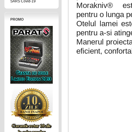
SARS Covid-19
Morakniv® este
pentru o lunga p
PROMO
Otelul lamei est
pentru a-si ating
Manerul proiecta
eficient, conforta