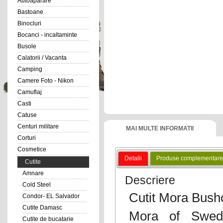
Autoaparare
Bastoane
Binocluri
Bocanci - incaltaminte
Busole
Calatorii / Vacanta
Camping
Camere Foto - Nikon
Camuflaj
Casti
Catuse
Centuri militare
MAI MULTE INFORMATII
Corturi
Cosmetice
Detalii
Produse complementare
Cutite
Amnare
Descriere
Cold Steel
Cutit Mora Bushc
Condor- EL Salvador
Cutite Damasc
Mora of Swed
Cutite de bucatarie