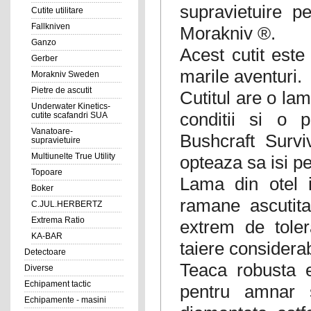
supravietuire p
Cutite utilitare
Fallkniven
Morakniv ®.
Ganzo
Acest cutit este
Gerber
marile aventuri.
Morakniv Sweden
Pietre de ascutit
Cutitul are o lam
Underwater Kinetics-
conditii si o 
cutite scafandri SUA
Vanatoare-
Bushcraft Survi
supravietuire
Multiunelte True Utility
opteaza sa isi pe
Topoare
Lama din otel 
Boker
ramane ascutita
C.JUL.HERBERTZ
Extrema Ratio
extrem de toler
KA-BAR
taiere considerab
Detectoare
Teaca robusta e
Diverse
Echipament tactic
pentru amnar 
Echipamente - masini