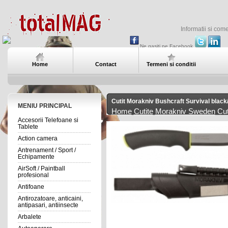
Informatii si com
Ne gasiti pe Facebook
Home
Contact
Termeni si conditii
Cutit Morakniv Bushcraft Survival black
MENIU PRINCIPAL
Home
Cutite
Morakniv Sweden
Cut
Accesorii Telefoane si
Tablete
Action camera
Antrenament / Sport /
Echipamente
AirSoft / Paintball
profesional
Antifoane
Antirozatoare, anticaini,
antipasari, antiinsecte
Arbalete