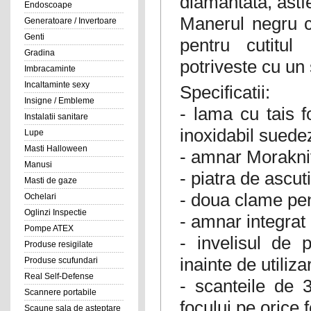
diamantata, astfe
Endoscoape
Manerul negru cu
Generatoare / Invertoare
Genti
pentru cutitul
Gradina
potriveste cu un s
Imbracaminte
Incaltaminte sexy
Specificatii:
Insigne / Embleme
- lama cu tais f
Instalatii sanitare
inoxidabil suedez
Lupe
Masti Halloween
- amnar Morakniv
Manusi
- piatra de ascut
Masti de gaze
- doua clame pe
Ochelari
Oglinzi Inspectie
- amnar integrat
Pompe ATEX
- invelisul de p
Produse resigilate
inainte de utiliza
Produse scufundari
Real Self-Defense
- scanteile de 
Scannere portabile
focului pe orice 
Scaune sala de asteptare