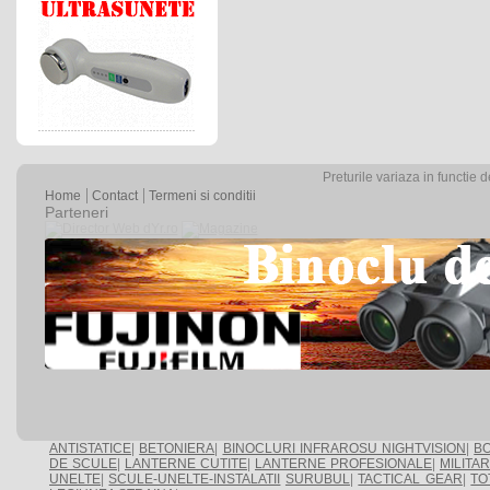
Preturile variaza in functie 
Home
Contact
Termeni si conditii
Parteneri
ANTISTATICE
|
BETONIERA
|
BINOCLURI INFRAROSU NIGHTVISION
|
BO
DE SCULE
|
LANTERNE CUTITE
|
LANTERNE PROFESIONALE
|
MILITA
UNELTE
|
SCULE-UNELTE-INSTALATII
SURUBUL
|
TACTICAL GEAR
|
TO