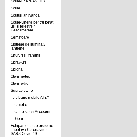
Scule-unelte ANTIEX
Scule
Scuturi antivandal
Scule-Unelte pentru fortat
usi si ferestre /
Descarcerare
Semafoare
Sisteme de iluminat /
lanterne
Snururi si franghii
Spray-uri
Spionaj
Statii meteo
Statii radio
Supravietuire
Telefoane mobile ATEX
Telemetre
Tocuri pistol si Accesorii
TTGear
Echipamente de protectie
impotriva Coronavirus
SARS Covid-19