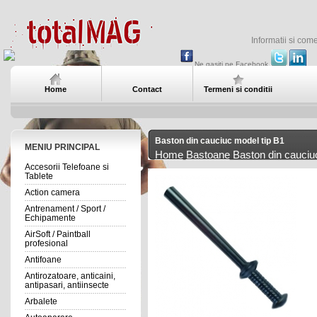
Informatii si com
Ne gasiti pe Facebook
Home
Contact
Termeni si conditii
Baston din cauciuc model tip B1
MENIU PRINCIPAL
Home
Bastoane
Baston din cauciu
Accesorii Telefoane si
Tablete
Action camera
Antrenament / Sport /
Echipamente
AirSoft / Paintball
profesional
Antifoane
Antirozatoare, anticaini,
antipasari, antiinsecte
Arbalete