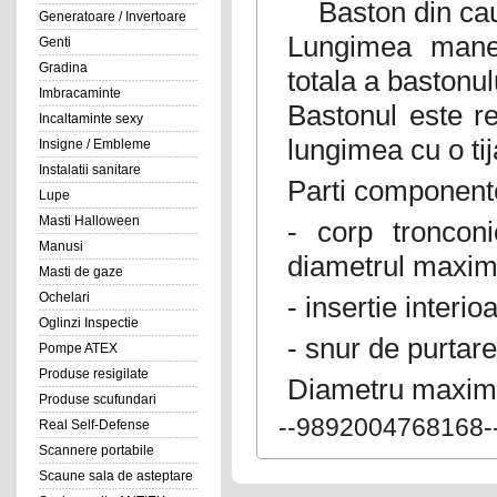
Baston din cauc
Generatoare / Invertoare
Lungimea maner
Genti
Gradina
totala a bastonu
Imbracaminte
Bastonul este re
Incaltaminte sexy
lungimea cu o tija
Insigne / Embleme
Instalatii sanitare
Parti component
Lupe
Masti Halloween
- corp troncon
Manusi
diametrul maxim l
Masti de gaze
Ochelari
- insertie interi
Oglinzi Inspectie
- snur de purtare
Pompe ATEX
Produse resigilate
Diametru maxim 
Produse scufundari
--9892004768168-
Real Self-Defense
Scannere portabile
Scaune sala de asteptare