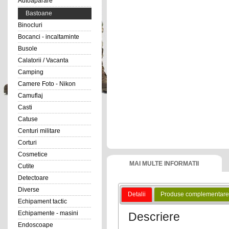
Autoaparare
Bastoane
Binocluri
Bocanci - incaltaminte
Busole
Calatorii / Vacanta
Camping
Camere Foto - Nikon
Camuflaj
Casti
Catuse
Centuri militare
Corturi
Cosmetice
MAI MULTE INFORMATII
Cutite
Detectoare
Diverse
Detalii
Produse complementare
Echipament tactic
Echipamente - masini
Descriere
Endoscoape