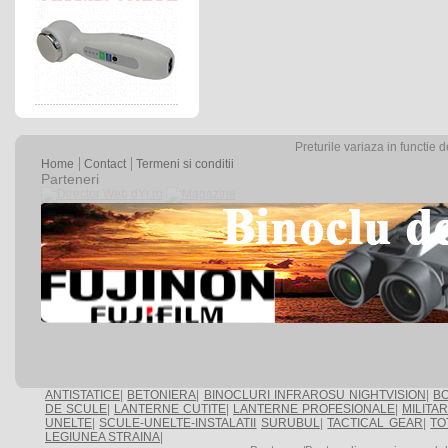
Preturile variaza in functie 
Home
Contact
Termeni si conditii
Parteneri
ANTISTATICE
|
BETONIERA
|
BINOCLURI INFRAROSU NIGHTVISION
|
BO
DE SCULE
|
LANTERNE CUTITE
|
LANTERNE PROFESIONALE
|
MILITA
UNELTE
|
SCULE-UNELTE-INSTALATII
SURUBUL
|
TACTICAL GEAR
|
TO
LEGIUNEA STRAINA
|