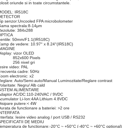
olosit oriunde si in toate circumstantele.
MODEL: IR518C
DETECTOR
ip senzor:Uncooled FPA microbolometer
Gama spectrala:8-14μm
ezolutie: 384x288
OPTICA
Lentile: 50mm/F1.1(IR518C)
amp de vedere: 10.97° x 8.24°(IR518C)
IMAGINE
isplay: vizor OLED
852x600 Pixels
256 nivel gri
esire video: PAL
recventa cadre: 50Hz
oom electronic: x2
eglare: Auto/Semi-auto/Manual Luminozitate/Reglare contrast
olaritate: Negru/ Alb cald
SISTEM ALIMENTARE
Adaptor AC/DC:110-240VAC / 9VDC
cumulator Li-Ion:4AA Lithium 4.8VDC
isipare putere:< 4W
urata de functionare a bateriei: >2 ore
INTERFATA
nterfata: Iesire video analog / port USB / RS232
SPECIFICATII DE MEDIU
emperatura de functionare:-20°C ~ +50°C (-40°C ~ +60°C optional)