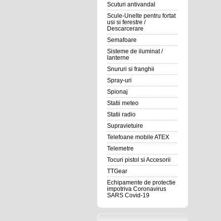
Scuturi antivandal
Scule-Unelte pentru fortat
usi si ferestre /
Descarcerare
Semafoare
Sisteme de iluminat /
lanterne
Snururi si franghii
Spray-uri
Spionaj
Statii meteo
Statii radio
Supravietuire
Telefoane mobile ATEX
Telemetre
Tocuri pistol si Accesorii
TTGear
Echipamente de protectie
impotriva Coronavirus
SARS Covid-19