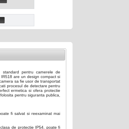
u standard pentru camerele de
e IR518 are un design compact si
camera sa fie usor de transportat
tocati procesul de detectare pentru
fect ermetica si ofera protectie
olosita pentru siguranta publica,
poate fi salvat si reexaminat mai
clasa de protectie IP54, poate fi