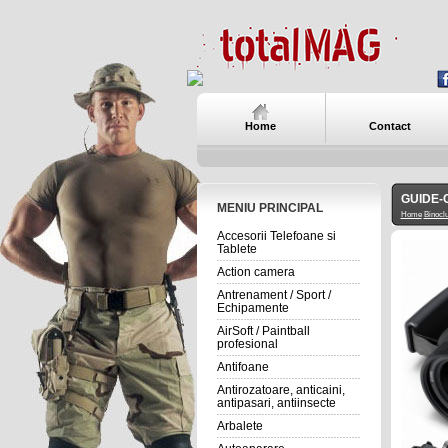
Home
Contact
GUIDE-C
MENIU PRINCIPAL
Home
Binoclu
Accesorii Telefoane si
Tablete
Action camera
Antrenament / Sport /
Echipamente
AirSoft / Paintball
profesional
Antifoane
Antirozatoare, anticaini,
antipasari, antiinsecte
Arbalete