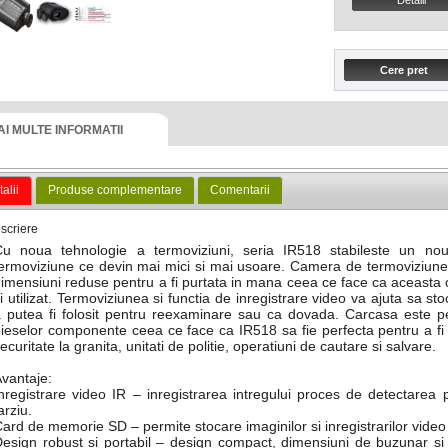
AI MULTE INFORMATII
alii
Produse complementare
Comentarii
scriere
Cu noua tehnologie a termoviziuni, seria IR518 stabileste un no
ermoviziune ce devin mai mici si mai usoare. Camera de termoviziun
imensiuni reduse pentru a fi purtata in mana ceea ce face ca aceasta 
i utilizat. Termoviziunea si functia de inregistrare video va ajuta sa s
 putea fi folosit pentru reexaminare sau ca dovada. Carcasa este per
ieselor componente ceea ce face ca IR518 sa fie perfecta pentru a fi f
ecuritate la granita, unitati de politie, operatiuni de cautare si salvare.
vantaje:
nregistrare video IR – inregistrarea intregului proces de detectarea 
arziu.
ard de memorie SD – permite stocare imaginilor si inregistrarilor video
esign robust si portabil – design compact, dimensiuni de buzunar si 