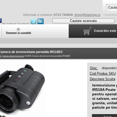
Informatii si comenzi:
0723 764000
;
shop@totalmag.ro
Cautare avansata
Ne gasiti pe Facebook
Cosul dvs este 
Termeni si conditii
amera de termoviziune portabila IR518EC
ri
Camere de termoviziune
GUIDE-Camera de termoviziune portabila IR518EC
Stoc:
disponibil
Cod Produs SKU
Descriere Scurta
termoviziune 
IR518A Poate f
pentru operat
si salvare, sec
granita, unitat
patrule pe ti
Detalii