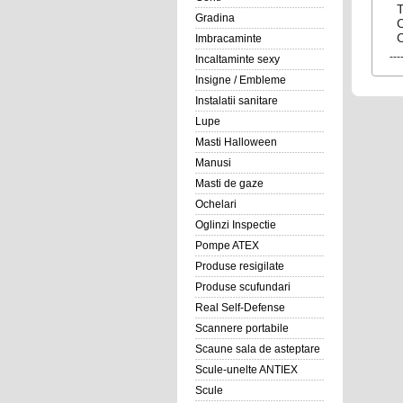
T
Gradina
C
Imbracaminte
---
Incaltaminte sexy
Insigne / Embleme
Instalatii sanitare
Lupe
Masti Halloween
Manusi
Masti de gaze
Ochelari
Oglinzi Inspectie
Pompe ATEX
Produse resigilate
Produse scufundari
Real Self-Defense
Scannere portabile
Scaune sala de asteptare
Scule-unelte ANTIEX
Scule