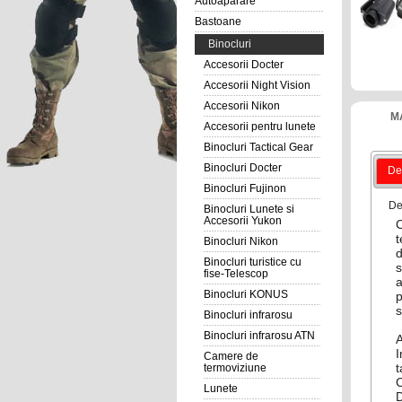
Autoaparare
Bastoane
Binocluri
Accesorii Docter
Accesorii Night Vision
Accesorii Nikon
M
Accesorii pentru lunete
Binocluri Tactical Gear
Binocluri Docter
Det
Binocluri Fujinon
De
Binocluri Lunete si
Accesorii Yukon
t
Binocluri Nikon
d
Binocluri turistice cu
s
fise-Telescop
a
Binocluri KONUS
p
s
Binocluri infrarosu
Binocluri infrarosu ATN
A
I
Camere de
t
termoviziune
C
Lunete
D