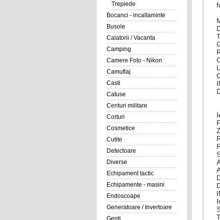
Trepiede
f
Bocanci - incaltaminte
Busole
T
Calatorii / Vacanta
Camping
R
Camere Foto - Nikon
Camuflaj
C
Casti
D
Catuse
Centuri militare
I
Corturi
F
Cosmetice
Z
R
Cutite
P
Detectoare
Diverse
A
Echipament tactic
D
Echipamente - masini
D
Endoscoape
I
Generatoare / Invertoare
T
Genti