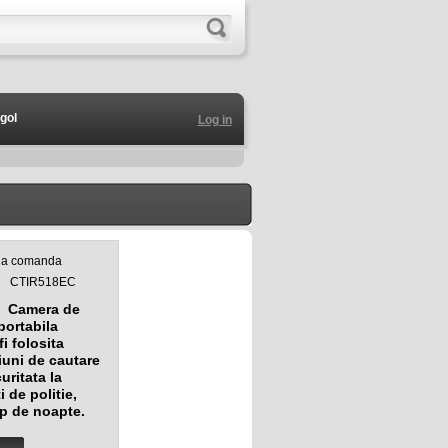
gol
Log in
 la comanda
CTIR518EC
Camera de
portabila
i folosita
iuni de cautare
uritata la
i de politie,
mp de noapte.