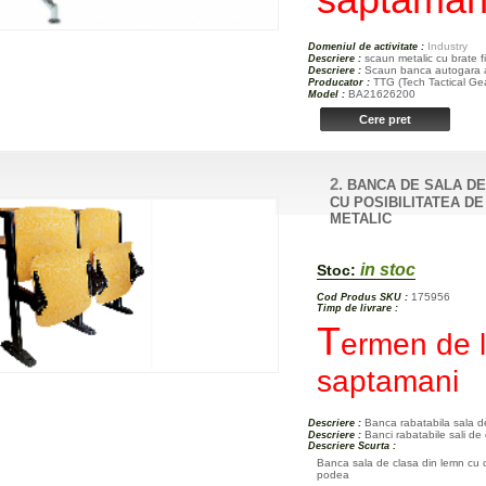
Industry
Domeniul de activitate :
scaun metalic cu brate fi
Descriere :
Scaun banca autogara ae
Descriere :
TTG (Tech Tactical Ge
Producator :
BA21626200
Model :
2.
BANCA DE SALA DE
CU POSIBILITATEA DE
METALIC
in stoc
Stoc:
175956
Cod Produs SKU :
Timp de livrare :
T
ermen de l
saptamani
Banca rabatabila sala d
Descriere :
Banci rabatabile sali de
Descriere :
Descriere Scurta :
Banca sala de clasa din lemn cu c
podea