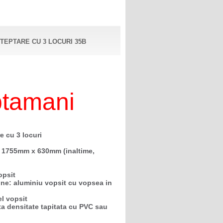
TEPTARE CU 3 LOCURI 35B
ptamani
e cu 3 locuri
 1755mm x 630mm (inaltime,
opsit
aine: aluminiu vopsit cu vopsea in
el vopsit
ta densitate tapitata cu PVC sau