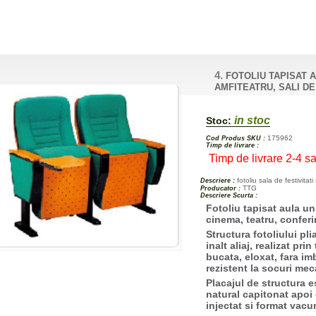
4.
FOTOLIU TAPISAT 
AMFITEATRU, SALI DE
in stoc
Stoc:
175962
Cod Produs SKU :
Timp de livrare :
Timp de livrare 2-4 s
fotoliu sala de festivitati
Descriere :
TTG
Producator :
Descriere Scurta :
Fotoliu tapisat aula uni
cinema, teatru, conferi
Structura fotoliului pli
inalt aliaj, realizat pr
bucata, eloxat, fara im
rezistent la socuri mec
Placajul de structura e
natural capitonat apoi 
injectat si format vac