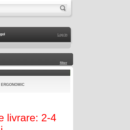
gol
Log in
filter
N ERGONOMIC
 livrare: 2-4
i