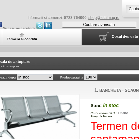
Informatii si comenzi:
0723 764000
;
shop@totalmag.ro
Cautare avansata
Ne gasiti pe Facebook
Cosul dvs este 
Termeni si conditii
sala de asteptare
sala de asteptare
neaza dupa
Produse/pagina
1.
BANCHETA - SCAU
in stoc
Stoc:
175961
Cod Produs SKU :
Timp de livrare :
Termen de
saptaman