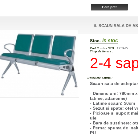
8.
SCAUN SALA DE AS
in stoc
Stoc:
175945
Cod Produs SKU :
Timp de livrare :
2-4 sa
Descriere Scurta :
Scaun sala de asteptar
- Dimensiuni: 780mm x
latime, adancime)
- Latime scaun: 50cm
- Sezut si spate: otel v
- Picioare si suport m
ulei
- Bara de sustinere: ot
- Perna: spuma de inal
PU