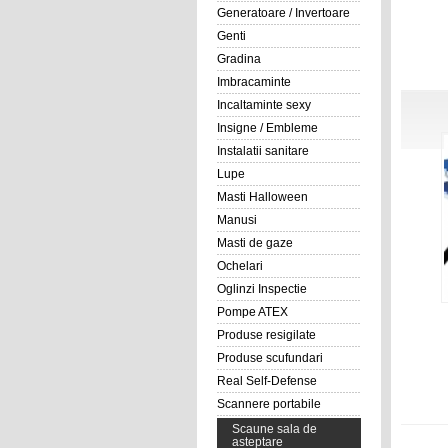
Generatoare / Invertoare
Genti
Gradina
Imbracaminte
Incaltaminte sexy
Insigne / Embleme
Instalatii sanitare
Lupe
Masti Halloween
Manusi
Masti de gaze
Ochelari
Oglinzi Inspectie
Pompe ATEX
Produse resigilate
Produse scufundari
Real Self-Defense
Scannere portabile
Scaune sala de
asteptare