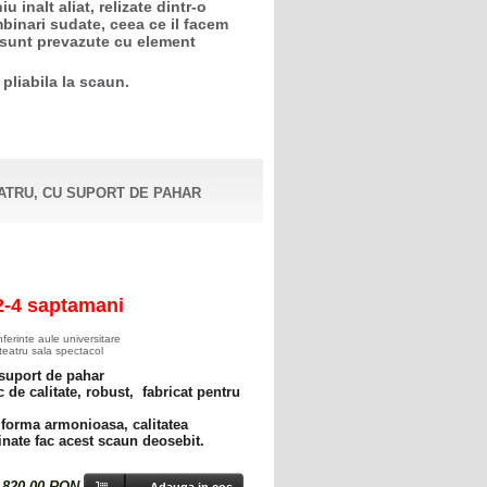
u inalt aliat, relizate dintr-o
mbinari sudate, ceea ce il facem
e sunt prevazute cu element
pliabila la scaun.
ATRU, CU SUPORT DE PAHAR
2-4 saptamani
onferinte aule universitare
eatru sala spectacol
 suport de pahar
 de calitate, robust, fabricat pentru
 forma armonioasa, calitatea
afinate fac acest scaun deosebit.
: