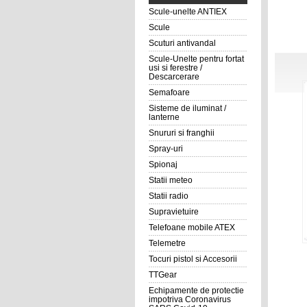
Scule-unelte ANTIEX
Scule
Scuturi antivandal
Scule-Unelte pentru fortat
usi si ferestre /
Descarcerare
Semafoare
Sisteme de iluminat /
lanterne
Snururi si franghii
Spray-uri
Spionaj
Statii meteo
Statii radio
Supravietuire
Telefoane mobile ATEX
Telemetre
Tocuri pistol si Accesorii
TTGear
Echipamente de protectie
impotriva Coronavirus