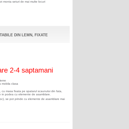
ot monta seturi de mai multe locuri
TABILE DIN LEMN, FIXATE
are 2-4 saptamani
 lemn
 mobila clasa
, cu masa fixata pe spatarul scaunului din fata,
xare in podea cu elemente de asamblare.
loc), se pot prinde cu elemente de asamblare mai