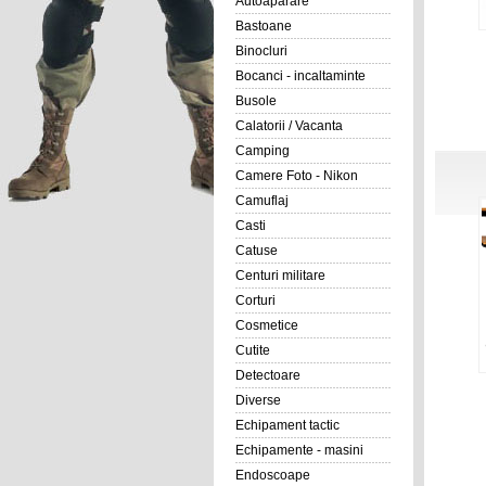
Autoaparare
Bastoane
Binocluri
Bocanci - incaltaminte
Busole
Calatorii / Vacanta
Camping
Camere Foto - Nikon
Camuflaj
Casti
Catuse
Centuri militare
Corturi
Cosmetice
Cutite
Detectoare
Diverse
Echipament tactic
Echipamente - masini
Endoscoape