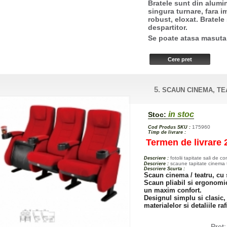
Bratele sunt din alumini
singura turnare, fara i
robust, eloxat. Bratel
despartitor.
Se poate atasa masuta 
5.
SCAUN CINEMA, TE
in stoc
Stoc:
175960
Cod Produs SKU :
Timp de livrare :
Termen de livrare 
fotolii tapitate sali de c
Descriere :
scaune tapitate cinema t
Descriere :
Descriere Scurta :
Scaun cinema / teatru, cu
Scaun pliabil si ergonomic
un maxim confort.
Designul simplu si clasic,
materialelor si detaliile r
Pret