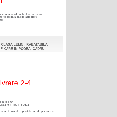
x pentru sali de asteptare autogari
roport gara sali de asteptare
ar)
 CLASA LEMN , RABATABILA,
 FIXARE IN PODEA, CADRU
ivrare 2-4
e curs lemn
 clasa lemn fixe in podea
adru din metal cu posibilitatea de prindere in