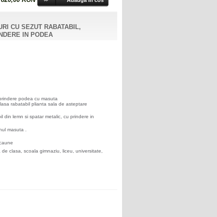
820,00 RON
RI CU SEZUT RABATABIL,
INDERE IN PODEA
 prindere podea cu masuta
asa rabatabil plianta sala de asteptare
 din lemn si spatar metalic, cu prindere in
nul masuta .
 scaune
 de clasa, scoala gimnaziu, liceu, universitate,