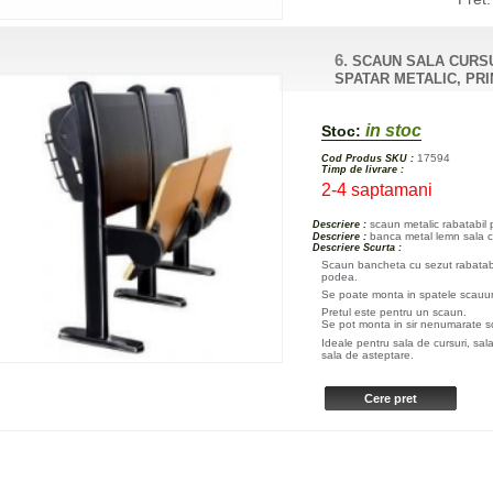
6.
SCAUN SALA CURSU
SPATAR METALIC, PR
in stoc
Stoc:
17594
Cod Produs SKU :
Timp de livrare :
2-4 saptamani
scaun metalic rabatabil
Descriere :
banca metal lemn sala cl
Descriere :
Descriere Scurta :
Scaun bancheta cu sezut rabatabil
podea.
Se poate monta in spatele scauu
Pretul este pentru un scaun.
Se pot monta in sir nenumarate
Ideale pentru sala de cursuri, sala
sala de asteptare.