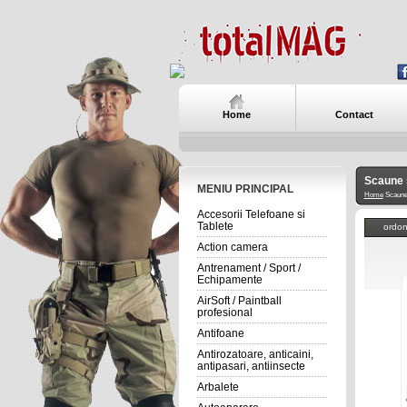
Home
Contact
Scaune 
MENIU PRINCIPAL
Home
Scaune 
Accesorii Telefoane si
Tablete
ordo
Action camera
Antrenament / Sport /
Echipamente
AirSoft / Paintball
profesional
Antifoane
Antirozatoare, anticaini,
antipasari, antiinsecte
Arbalete