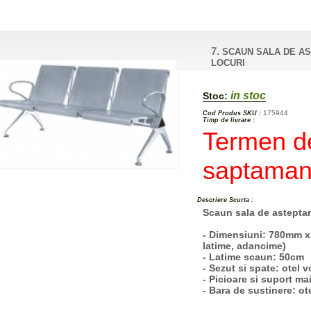
7.
SCAUN SALA DE AS
LOCURI
in stoc
Stoc:
175944
Cod Produs SKU :
Timp de livrare :
Termen de
saptaman
Descriere Scurta :
Scaun sala de asteptar
- Dimensiuni: 780mm x
latime, adancime)
- Latime scaun: 50cm
- Sezut si spate: otel v
- Picioare si suport ma
- Bara de sustinere: ot