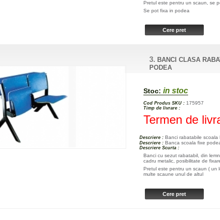
Pretul este pentru un scaun, se p
Se pot fixa in podea
3.
BANCI CLASA RABA
PODEA
in stoc
Stoc:
175957
Cod Produs SKU :
Timp de livrare :
Termen de livr
Banci rabatabile scoala
Descriere :
Banca scoala fixe podea
Descriere :
Descriere Scurta :
Banci cu sezut rabatabil, din lemn
cadru metalic, posibilitate de fi
Pretul este pentru un scaun ( un 
multe scaune unul de altul