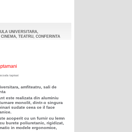
AULA UNIVERSITARA,
 CINEMA, TEATRU, CONFERINTA
aptamani
 scoala tapisat
versitara, amfiteatru, sali de
nta
ant este realizata din aluminiu
in turnare monolit, dintr-o singura
binari sudate ceea ce il face
anice.
ste acoperit cu un furnir cu lemn
cu burete poliuretanic, rigidizat,
umatic in modele ergonomice,