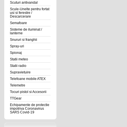
Scuturi antivandal
Scule-Unelte pentru fortat
usi si ferestre /
Descarcerare
Semafoare
Sisteme de iluminat /
lanterne
Snururi si franghii
Spray-uri
Spionaj
Statii meteo
Statii radio
Supravietuire
Telefoane mobile ATEX
Telemetre
Tocuri pistol si Accesorii
TTGear
Echipamente de protectie
impotriva Coronavirus
SARS Covid-19