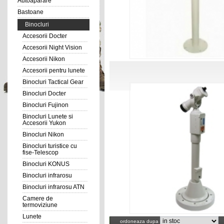
Autoaparare
Bastoane
Binocluri
Accesorii Docter
Accesorii Night Vision
Accesorii Nikon
Accesorii pentru lunete
Binocluri Tactical Gear
Binocluri Docter
Binocluri Fujinon
Binocluri Lunete si
Accesorii Yukon
Binocluri Nikon
Binocluri turistice cu
fise-Telescop
Binocluri KONUS
Binocluri infrarosu
Binocluri infrarosu ATN
Camere de
termoviziune
Lunete
ordoneaza dupa