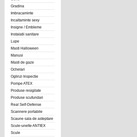
Gradina
Imbracaminte
Incaltaminte sexy
Insigne / Embleme
Instalatii sanitare
Lupe
Masti Halloween
Manusi
Masti de gaze
Ochelari
Oglinzi Inspectie
Pompe ATEX
Produse resigilate
Produse scufundari
Real Self-Defense
Scannere portabile
Scaune sala de asteptare
Scule-unelte ANTIEX
Scule