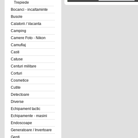
Trepiede
Bocanci - incaltaminte
Busole
Calatorii / Vacanta
Camping
Camere Foto - Nikon
Camuflaj
Casti
Catuse
Centuri militare
Corturi
Cosmetice
Cutite
Detectoare
Diverse
Echipament tactic
Echipamente - masini
Endoscoape
Generatoare / Invertoare
Genti