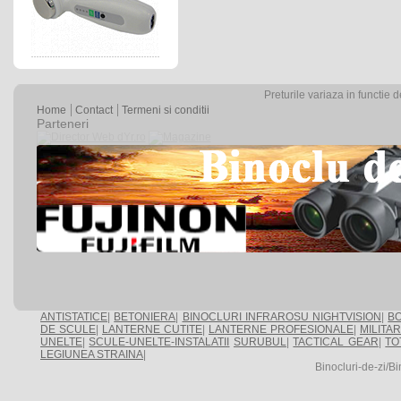
Preturile variaza in functie 
Home
Contact
Termeni si conditii
Parteneri
ANTISTATICE
|
BETONIERA
|
BINOCLURI INFRAROSU NIGHTVISION
|
BO
DE SCULE
|
LANTERNE CUTITE
|
LANTERNE PROFESIONALE
|
MILITA
UNELTE
|
SCULE-UNELTE-INSTALATII
SURUBUL
|
TACTICAL GEAR
|
TO
LEGIUNEA STRAINA
|
Binocluri-de-zi/Bi