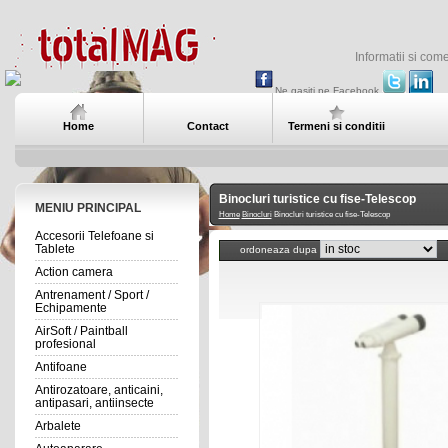
Informatii si com
Ne gasiti pe Facebook
Home
Contact
Termeni si conditii
Binocluri turistice cu fise-Telescop
MENIU PRINCIPAL
Home
Binocluri
Binocluri turistice cu fise-Telescop
Accesorii Telefoane si
Tablete
ordoneaza dupa
Action camera
Antrenament / Sport /
Echipamente
AirSoft / Paintball
profesional
Antifoane
Antirozatoare, anticaini,
antipasari, antiinsecte
Arbalete