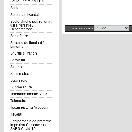
Scule-unelte ANTIEX
Scule
Scuturi antivandal
Scule-Unelte pentru fortat
usi si ferestre /
ordoneaza dupa
Descarcerare
Semafoare
Sisteme de iluminat /
lanterne
Snururi si franghii
Spray-uri
Spionaj
Statii meteo
Statii radio
Supravietuire
Telefoane mobile ATEX
Telemetre
Tocuri pistol si Accesorii
TTGear
Echipamente de protectie
impotriva Coronavirus
SARS Covid-19