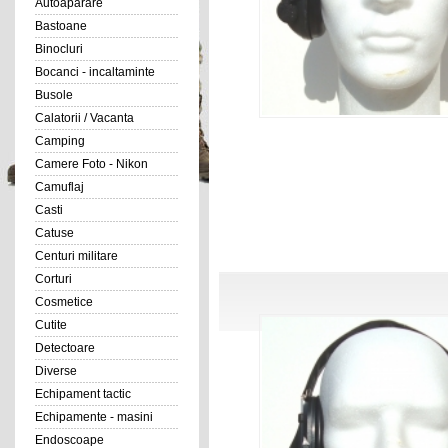
Autoaparare
Bastoane
Binocluri
Bocanci - incaltaminte
Busole
Calatorii / Vacanta
Camping
Camere Foto - Nikon
Camuflaj
Casti
Catuse
Centuri militare
Corturi
Cosmetice
Cutite
Detectoare
Diverse
Echipament tactic
Echipamente - masini
Endoscoape