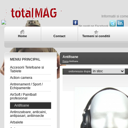
Informatii si com
Ne gasiti pe Facebook
Home
Contact
Termeni si conditii
Antifoane
MENIU PRINCIPAL
Home
Antifoane
Accesorii Telefoane si
Tablete
ordoneaza dupa
Action camera
Antrenament / Sport /
Echipamente
AirSoft / Paintball
profesional
Antifoane
Antirozatoare, anticaini,
antipasari, antiinsecte
Arbalete