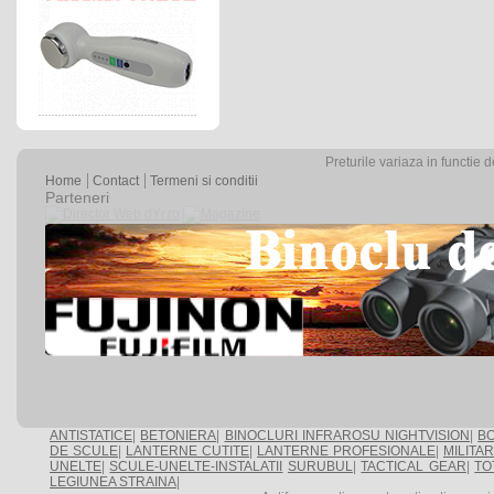
Preturile variaza in functie 
Home
Contact
Termeni si conditii
Parteneri
ANTISTATICE
|
BETONIERA
|
BINOCLURI INFRAROSU NIGHTVISION
|
BO
DE SCULE
|
LANTERNE CUTITE
|
LANTERNE PROFESIONALE
|
MILITA
UNELTE
|
SCULE-UNELTE-INSTALATII
SURUBUL
|
TACTICAL GEAR
|
TO
LEGIUNEA STRAINA
|