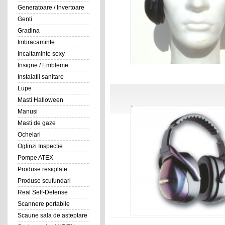
Generatoare / Invertoare
Genti
Gradina
Imbracaminte
Incaltaminte sexy
Insigne / Embleme
Instalatii sanitare
Lupe
Masti Halloween
Manusi
Masti de gaze
Ochelari
Oglinzi Inspectie
Pompe ATEX
Produse resigilate
Produse scufundari
Real Self-Defense
Scannere portabile
Scaune sala de asteptare