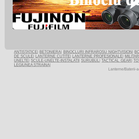
ANTISTATICE
|
BETONIERA
|
BINOCLURI INFRAROSU NIGHTVISION
|
BO
DE SCULE
|
LANTERNE CUTITE
|
LANTERNE PROFESIONALE
|
MILITA
UNELTE
|
SCULE-UNELTE-INSTALATII
SURUBUL
|
TACTICAL GEAR
|
TO
LEGIUNEA STRAINA
|
Lanterne/Baterii-a