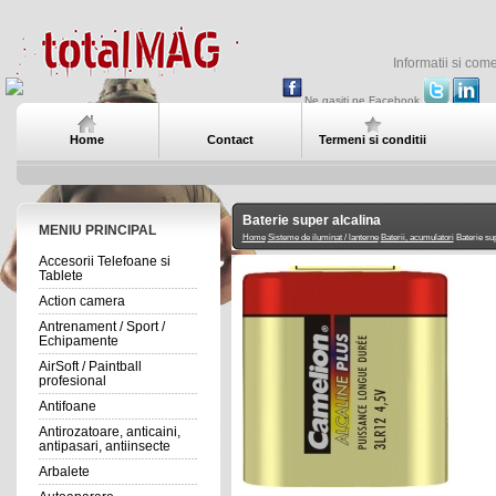
Informatii si com
Ne gasiti pe Facebook
Home
Contact
Termeni si conditii
Baterie super alcalina
MENIU PRINCIPAL
Home
Sisteme de iluminat / lanterne
Baterii, acumulatori
Baterie sup
Accesorii Telefoane si
Tablete
Action camera
Antrenament / Sport /
Echipamente
AirSoft / Paintball
profesional
Antifoane
Antirozatoare, anticaini,
antipasari, antiinsecte
Arbalete