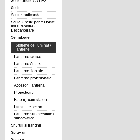
Scule-unelte ANTIEX
Scule
Scuturi antivandal
Scule-Unelte pentru fortat
usi si ferestre /
Descarcerare
Semafoare
Sisteme de iluminat /
lanterne
Lanterne tactice
Lanterne Antiex
Lanterne frontale
Lanterne profesionale
Accesorii lanterna
Proiectoare
Baterii, acumulatori
Lumini de scena
Lanterne submersibile /
subacvatice
Snururi si franghii
Spray-uri
Spionaj