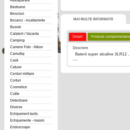
Autoaparare
Bastoane
Binocluri
MAI MULTE INFORMATII
Bocanci - incaltaminte
Busole
Calatorii / Vacanta
Detalii
Produse complementare
Camping
Camere Foto - Nikon
Descriere
Baterii super alcaline 3LR12 ,
Camuflaj
----
Casti
Catuse
Centuri militare
Corturi
Cosmetice
Cutite
Detectoare
Diverse
Echipament tactic
Echipamente - masini
Endoscoape