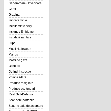
Generatoare / Invertoare
Genti
Gradina
Imbracaminte
Incaltaminte sexy
Insigne / Embleme
Instalatii sanitare
Lupe
Masti Halloween
Manusi
Masti de gaze
Ochelari
Oglinzi Inspectie
Pompe ATEX
Produse resigilate
Produse scufundari
Real Self-Defense
Scannere portabile
Scaune sala de asteptare