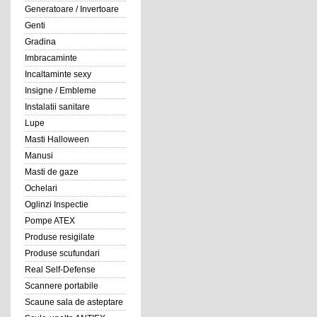
Generatoare / Invertoare
Genti
Gradina
Imbracaminte
Incaltaminte sexy
Insigne / Embleme
Instalatii sanitare
Lupe
Masti Halloween
Manusi
Masti de gaze
Ochelari
Oglinzi Inspectie
Pompe ATEX
Produse resigilate
Produse scufundari
Real Self-Defense
Scannere portabile
Scaune sala de asteptare