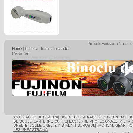
Preturile variaza in functie 
Home
Contact
Termeni si conditii
Parteneri
ANTISTATICE
|
BETONIERA
|
BINOCLURI INFRAROSU NIGHTVISION
|
BO
DE SCULE
|
LANTERNE CUTITE
|
LANTERNE PROFESIONALE
|
MILITA
UNELTE
|
SCULE-UNELTE-INSTALATII
SURUBUL
|
TACTICAL GEAR
|
TO
LEGIUNEA STRAINA
|