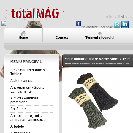
Informatii si com
Ne gasiti pe Facebook
Home
Contact
Termeni si conditii
Snur utilitar culoare verde 5mm x 15 m
MENIU PRINCIPAL
Home
Snururi si franghii
Snur utilitar culoare verde 5mm x 15 m
Accesorii Telefoane si
Tablete
Action camera
Antrenament / Sport /
Echipamente
AirSoft / Paintball
profesional
Antifoane
Antirozatoare, anticaini,
antipasari, antiinsecte
Arbalete