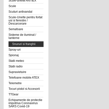
Scule-unelte ANTIEX
Scule
Scuturi antivandal
Scule-Unelte pentru fortat
usi si ferestre /
Descarcerare
Semafoare
Sisteme de iluminat /
lanterne
Snururi si franghii
Spray-uri
Spionaj
Statii meteo
Statii radio
Supravietuire
Telefoane mobile ATEX
Telemetre
Tocuri pistol si Accesorii
TTGear
Echipamente de protectie
impotriva Coronavirus
SARS Covid-19