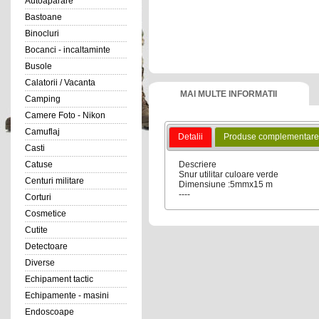
Autoaparare
Bastoane
Binocluri
Bocanci - incaltaminte
Busole
Calatorii / Vacanta
MAI MULTE INFORMATII
Camping
Camere Foto - Nikon
Camuflaj
Detalii
Produse complementare
Casti
Descriere
Catuse
Snur utilitar culoare verde
Centuri militare
Dimensiune :5mmx15 m
----
Corturi
Cosmetice
Cutite
Detectoare
Diverse
Echipament tactic
Echipamente - masini
Endoscoape