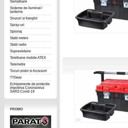
Semafoare
Sisteme de iluminat /
lanterne
Snururi si franghii
Spray-uri
Spionaj
Statii meteo
Statii radio
Supravietuire
Telefoane mobile ATEX
Telemetre
Tocuri pistol si Accesorii
TTGear
Echipamente de protectie
impotriva Coronavirus
SARS Covid-19
PROMO