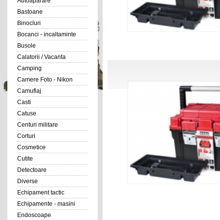
Autoaparare
Bastoane
Binocluri
Bocanci - incaltaminte
Busole
Calatorii / Vacanta
Camping
Camere Foto - Nikon
Camuflaj
Casti
Catuse
Centuri militare
Corturi
Cosmetice
Cutite
Detectoare
Diverse
Echipament tactic
Echipamente - masini
Endoscoape