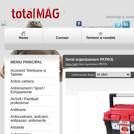
Informatii si com
Ne gasiti pe Facebook
Home
Contact
Termeni si conditii
Genti organizatoare PATROL
MENIU PRINCIPAL
Home
Genti
Genti organizatoare PATROL
Accesorii Telefoane si
Tablete
ordoneaza dupa
Action camera
Antrenament / Sport /
Echipamente
AirSoft / Paintball
profesional
Antifoane
Antirozatoare, anticaini,
antipasari, antiinsecte
Arbalete