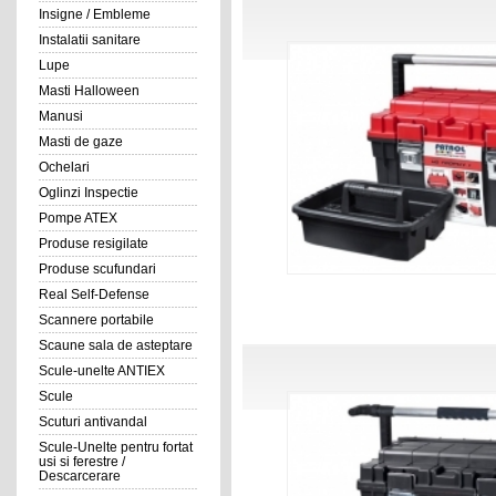
Insigne / Embleme
Instalatii sanitare
Lupe
Masti Halloween
Manusi
Masti de gaze
Ochelari
Oglinzi Inspectie
Pompe ATEX
Produse resigilate
Produse scufundari
Real Self-Defense
Scannere portabile
Scaune sala de asteptare
Scule-unelte ANTIEX
Scule
Scuturi antivandal
Scule-Unelte pentru fortat
usi si ferestre /
Descarcerare