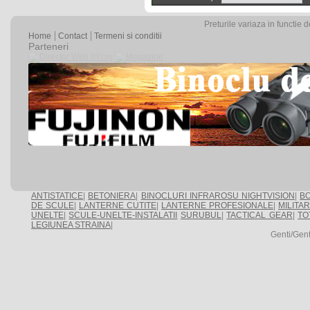
Preturile variaza in functie 
Home
Contact
Termeni si conditii
Parteneri
ANTISTATICE
|
BETONIERA
|
BINOCLURI INFRAROSU NIGHTVISION
|
BO
DE SCULE
|
LANTERNE CUTITE
|
LANTERNE PROFESIONALE
|
MILITA
UNELTE
|
SCULE-UNELTE-INSTALATII
SURUBUL
|
TACTICAL GEAR
|
TO
LEGIUNEA STRAINA
|
Genti/Gen