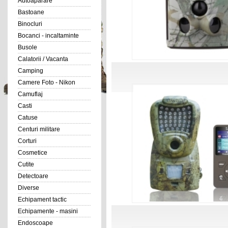
Autoaparare
Bastoane
Binocluri
Bocanci - incaltaminte
Busole
Calatorii / Vacanta
Camping
Camere Foto - Nikon
Camuflaj
Casti
Catuse
Centuri militare
Corturi
Cosmetice
Cutite
Detectoare
Diverse
Echipament tactic
Echipamente - masini
Endoscoape