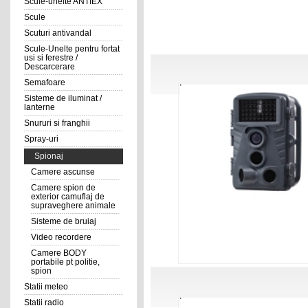
Scule-unelte ANTIEX
Scule
Scuturi antivandal
Scule-Unelte pentru fortat
usi si ferestre /
Descarcerare
Semafoare
Sisteme de iluminat /
lanterne
Snururi si franghii
Spray-uri
Spionaj
Camere ascunse
Camere spion de
exterior camuflaj de
supraveghere animale
Sisteme de bruiaj
Video recordere
Camere BODY
portabile pt politie,
spion
Statii meteo
Statii radio