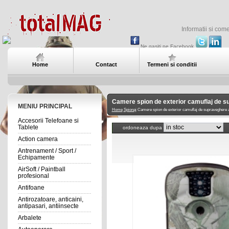
Informatii si com
Ne gasiti pe Facebook
Home
Contact
Termeni si conditii
Camere spion de exterior camuflaj de 
MENIU PRINCIPAL
Home
Spionaj
Camere spion de exterior camuflaj de supraveghere 
Accesorii Telefoane si
Tablete
ordoneaza dupa
Action camera
Antrenament / Sport /
Echipamente
AirSoft / Paintball
profesional
Antifoane
Antirozatoare, anticaini,
antipasari, antiinsecte
Arbalete