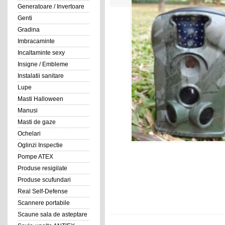
Generatoare / Invertoare
Genti
Gradina
Imbracaminte
Incaltaminte sexy
Insigne / Embleme
Instalatii sanitare
Lupe
Masti Halloween
Manusi
Masti de gaze
Ochelari
Oglinzi Inspectie
Pompe ATEX
Produse resigilate
Produse scufundari
Real Self-Defense
Scannere portabile
Scaune sala de asteptare