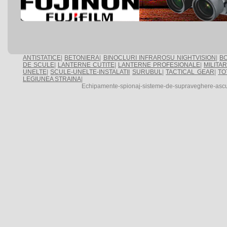
ANTISTATICE
|
BETONIERA
|
BINOCLURI INFRAROSU NIGHTVISION
|
BO
DE SCULE
|
LANTERNE CUTITE
|
LANTERNE PROFESIONALE
|
MILITA
UNELTE
|
SCULE-UNELTE-INSTALATII
SURUBUL
|
TACTICAL GEAR
|
TO
LEGIUNEA STRAINA
|
Echipamente-spionaj-sisteme-de-supraveghere-ascu