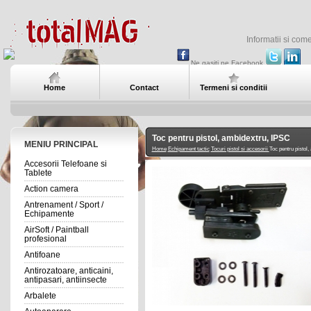
Informatii si com
Ne gasiti pe Facebook
Home
Contact
Termeni si conditii
Toc pentru pistol, ambidextru, IPSC
MENIU PRINCIPAL
Home
Echipament tactic
Tocuri pistol si accesorii
Toc pentru pistol
Accesorii Telefoane si
Tablete
Action camera
Antrenament / Sport /
Echipamente
AirSoft / Paintball
profesional
Antifoane
Antirozatoare, anticaini,
antipasari, antiinsecte
Arbalete