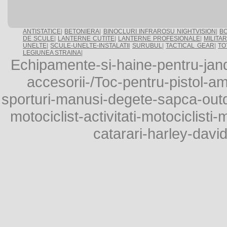
ANTISTATICE
|
BETONIERA
|
BINOCLURI INFRAROSU NIGHTVISION
|
BO
DE SCULE
|
LANTERNE CUTITE
|
LANTERNE PROFESIONALE
|
MILITA
UNELTE
|
SCULE-UNELTE-INSTALATII
SURUBUL
|
TACTICAL GEAR
|
TO
LEGIUNEA STRAINA
|
Echipamente-si-haine-pentru-janda
accesorii-/Toc-pentru-pistol-a
sporturi-manusi-degete-sapca-outd
motociclist-activitati-motociclis
catarari-harley-davids