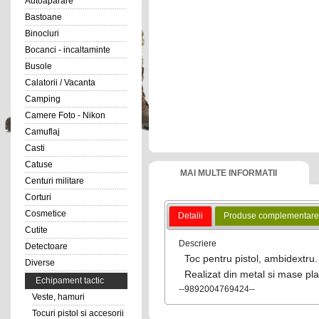
Autoaparare
Bastoane
Binocluri
Bocanci - incaltaminte
Busole
Calatorii / Vacanta
Camping
Camere Foto - Nikon
Camuflaj
Casti
Catuse
MAI MULTE INFORMATII
Centuri militare
Corturi
Cosmetice
Detalii
Produse complementare
Cutite
Descriere
Detectoare
Toc pentru pistol, ambidextru.
Diverse
Realizat din metal si mase pla
Echipament tactic
--9892004769424--
Veste, hamuri
Tocuri pistol si accesorii