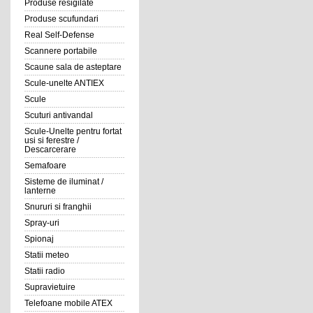
Produse resigilate
Produse scufundari
Real Self-Defense
Scannere portabile
Scaune sala de asteptare
Scule-unelte ANTIEX
Scule
Scuturi antivandal
Scule-Unelte pentru fortat
usi si ferestre /
Descarcerare
Semafoare
Sisteme de iluminat /
lanterne
Snururi si franghii
Spray-uri
Spionaj
Statii meteo
Statii radio
Supravietuire
Telefoane mobile ATEX