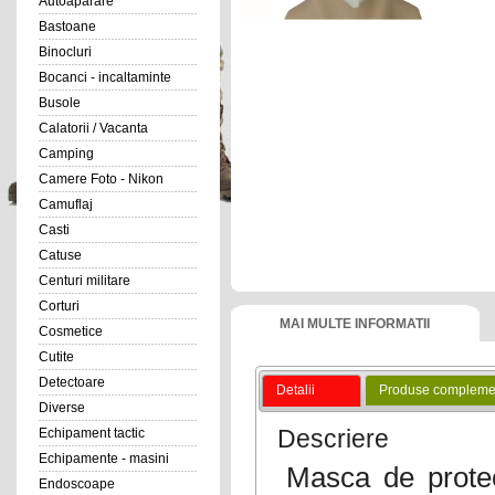
Autoaparare
Bastoane
Binocluri
Bocanci - incaltaminte
Busole
Calatorii / Vacanta
Camping
Camere Foto - Nikon
Camuflaj
Casti
Catuse
Centuri militare
Corturi
MAI MULTE INFORMATII
Cosmetice
Cutite
Detectoare
Detalii
Produse compleme
Diverse
Descriere
Echipament tactic
Echipamente - masini
Masca de prote
Endoscoape