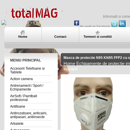
Informatii si com
Ne gasiti pe Facebook
Home
Contact
Termeni si conditii
Masca de protectie N95 KN95 FFP2 cu 
MENIU PRINCIPAL
Home
Echipamente de protectie i
Accesorii Telefoane si
supapa
Tablete
Action camera
Antrenament / Sport /
Echipamente
AirSoft / Paintball
profesional
Antifoane
Antirozatoare, anticaini,
antipasari, antiinsecte
Arbalete