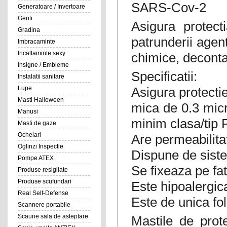
SARS-Cov-2
Generatoare / Invertoare
Genti
Asigura protect
Gradina
patrunderii agent
Imbracaminte
Incaltaminte sexy
chimice, decont
Insigne / Embleme
Specificatii:
Instalatii sanitare
Asigura protecti
Lupe
Masti Halloween
mica de 0.3 mic
Manusi
minim clasa/ti
Masti de gaze
Ochelari
Are permeabilita
Oglinzi Inspectie
Dispune de siste
Pompe ATEX
Se fixeaza pe fat
Produse resigilate
Produse scufundari
Este hipoalergic
Real Self-Defense
Este de unica fol
Scannere portabile
Scaune sala de asteptare
Mastile de prot