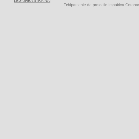
LEGIUNEA STRAINA
|
Echipamente-de-protectie-impotriva-Coron