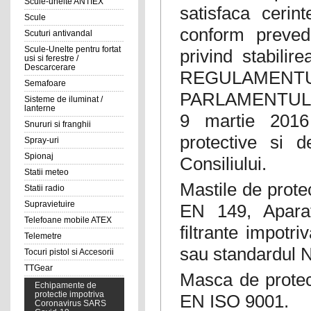
Scule-unelte ANTIEX
satisfaca cerin
Scule
conform prevede
Scuturi antivandal
Scule-Unelte pentru fortat
privind stabili
usi si ferestre /
Descarcerare
REGULAME
Semafoare
PARLAMENTULU
Sisteme de iluminat /
lanterne
9 martie 2016 
Snururi si franghii
protective si 
Spray-uri
Spionaj
Consiliului.
Statii meteo
Mastile de prot
Statii radio
Supravietuire
EN 149, Aparat
Telefoane mobile ATEX
filtrante impotri
Telemetre
sau standardul
Tocuri pistol si Accesorii
TTGear
Masca de protec
Echipamente de
protectie impotriva
EN ISO 9001.
Coronavirus SARS