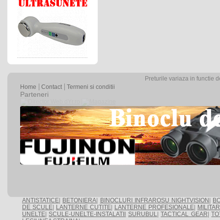
Preturile variaza in functie 
Home
Contact
Termeni si conditii
Parteneri
ANTISTATICE
|
BETONIERA
|
BINOCLURI INFRAROSU NIGHTVISION
|
BO
DE SCULE
|
LANTERNE CUTITE
|
LANTERNE PROFESIONALE
|
MILITA
UNELTE
|
SCULE-UNELTE-INSTALATII
SURUBUL
|
TACTICAL GEAR
|
TO