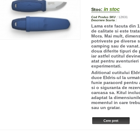
in stoc
Stoc:
12631
Cod Produs SKU :
Descriere Scurta :
Lama este facuta din 1
de calitate si este trat
Mora. Mai mult, dimens
potriveste pe diverse si
camping sau de vanat. 
doua diferite tipuri de 
iar astfel cutitul devi
atat pentru aventurieri 
experimentati.
Aditional cutitului Eldr
duce Eldris-ul la urmato
funie paracord pentru a
si o siguranta de rezer
carcasa sa. Kitul incl
adaptat la dimensiunile
momentul in care trebu
sau un gratar.