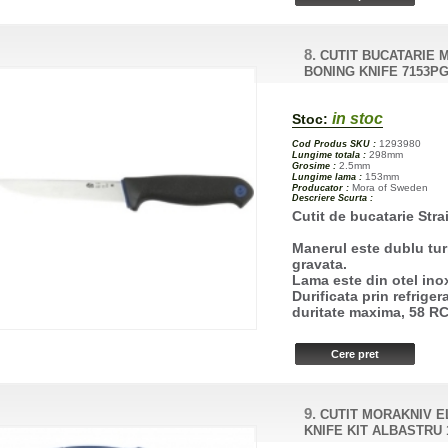
8.
CUTIT BUCATARIE 
BONING KNIFE 7153P
in stoc
Stoc:
1293980
Cod Produs SKU :
298mm
Lungime totala :
2.5mm
Grosime :
153mm
Lungime lama :
Mora of Sweden
Producator :
Descriere Scurta :
Cutit de bucatarie St
Manerul este dublu tur
gravata.
Lama este din otel inox
Durificata prin refriger
duritate maxima, 58 RC
9.
CUTIT MORAKNIV E
KNIFE KIT ALBASTRU 