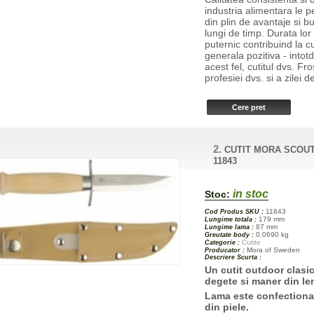
industria alimentara le pe
din plin de avantaje si b
lungi de timp. Durata lor
puternic contribuind la c
generala pozitiva - intot
acest fel, cutitul dvs. Fr
profesiei dvs. si a zilei d
2.
CUTIT MORA SCOUT
11843
in stoc
Stoc:
11843
Cod Produs SKU :
179 mm
Lungime totala :
87 mm
Lungime lama :
0.0690 kg
Greutate body :
Cutite
Categorie :
Mora of Sweden
Producator :
Descriere Scurta :
Un cutit outdoor clasi
degete si maner din le
Lama este confectionata
din piele.