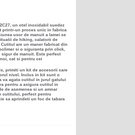
2C27, un otel inoxidabil suedez
at printr-un proces unic in fabrica
iunea usor de manuit a lamei se
tuatii de hiking, calatorii de
Cutitul are un maner fabricat din
polimer si o siguranta prin click,
ne sigur de manuit. Este perfect
noi, cat si pentru cei
is, primiti un kit de accesorii care
rul nivel. Inclus in kit sunt o
 va agata cutitul in jurul gatului
va pentru a asigura cutitul in
ude de asemenea si un amnar
 cutitului, perfect pentru
ie sa aprindeti un foc de tabara