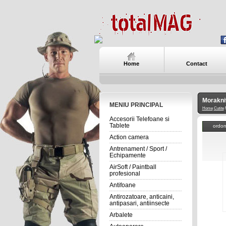
Home
Contact
Morakni
MENIU PRINCIPAL
Home
Cutite
M
Accesorii Telefoane si
Tablete
ordo
Action camera
Antrenament / Sport /
Echipamente
AirSoft / Paintball
profesional
Antifoane
Antirozatoare, anticaini,
antipasari, antiinsecte
Arbalete