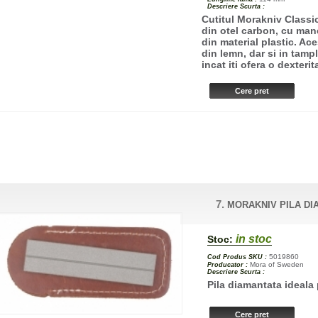
Descriere Scurta :
Cutitul Morakniv Classi
din otel carbon, cu mane
din material plastic. Ace
din lemn, dar si in tampla
incat iti ofera o dexteri
7.
MORAKNIV PILA D
in stoc
Stoc:
5019860
Cod Produs SKU :
Mora of Sweden
Producator :
Descriere Scurta :
Pila diamantata ideala 