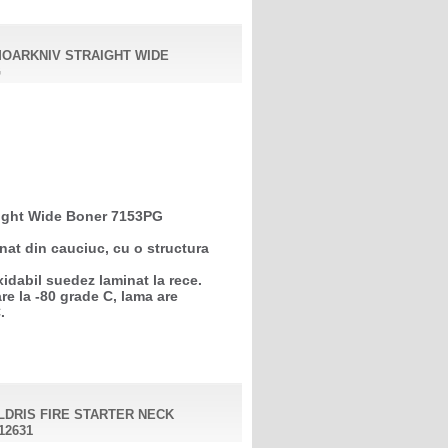
MOARKNIV STRAIGHT WIDE
G
raight Wide Boner 7153PG
nat din cauciuc, cu o structura
idabil suedez laminat la rece.
are la -80 grade C, lama are
.
LDRIS FIRE STARTER NECK
12631