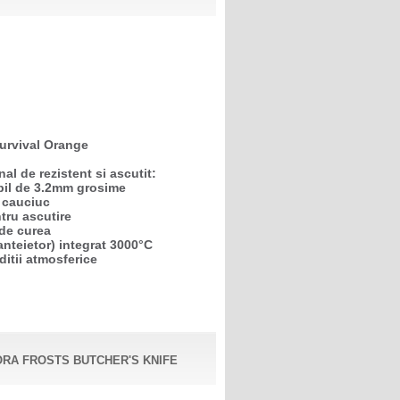
Survival Orange
al de rezistent si ascutit:
abil de 3.2mm grosime
 cauciuc
tru ascutire
 de curea
anteietor) integrat 3000°C
ditii atmosferice
RA FROSTS BUTCHER'S KNIFE