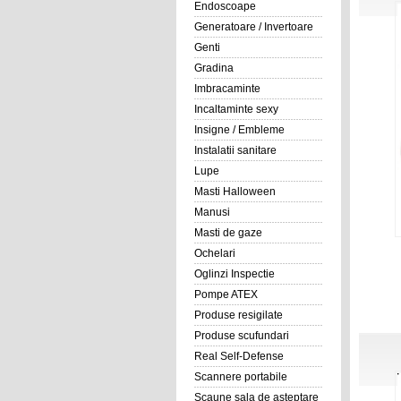
Endoscoape
Generatoare / Invertoare
Genti
Gradina
Imbracaminte
Incaltaminte sexy
Insigne / Embleme
Instalatii sanitare
Lupe
Masti Halloween
Manusi
Masti de gaze
Ochelari
Oglinzi Inspectie
Pompe ATEX
Produse resigilate
Produse scufundari
Real Self-Defense
Scannere portabile
Scaune sala de asteptare