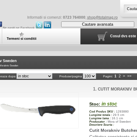
Informatii si comenzi:
0723 764000
;
shop@totalmag.ro
Cautare avansata
Ne gasiti pe Facebook
Cosul dvs este 
Termeni si conditii
v Sweden
orakniv Sweden
1
2
>
>>
neaza dupa
Produse/pagina
Pagini:
1.
CUTIT MORAKNIV B
in stoc
Stoc:
1293880
Cod Produs SKU :
29.5 cm
Lungime totala :
16.1 cm
Lungime lama :
Mora of Sweden
Producator :
Descriere Scurta :
Cutit Morakniv Butche
Calitatea consistenta si d