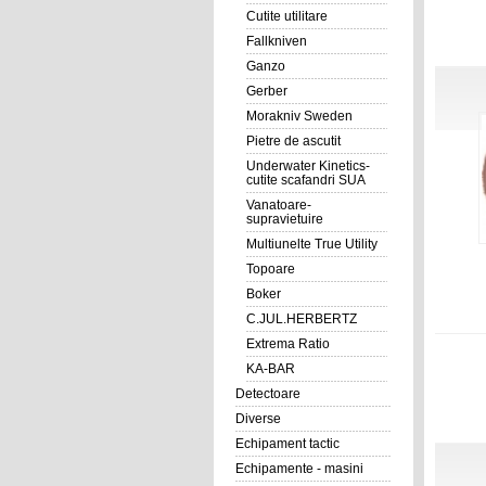
Cutite utilitare
Fallkniven
Ganzo
Gerber
Morakniv Sweden
Pietre de ascutit
Underwater Kinetics-
cutite scafandri SUA
Vanatoare-
supravietuire
Multiunelte True Utility
Topoare
Boker
C.JUL.HERBERTZ
Extrema Ratio
KA-BAR
Detectoare
Diverse
Echipament tactic
Echipamente - masini