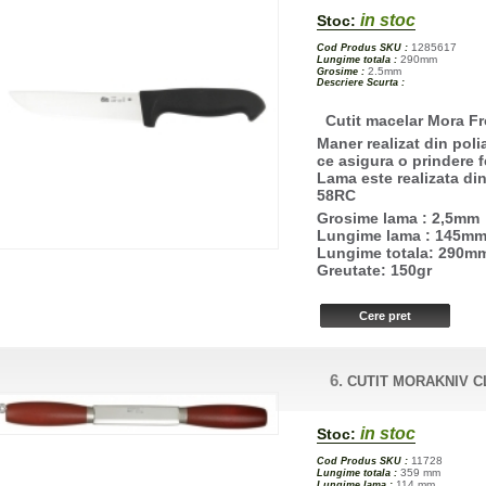
in stoc
Stoc:
1285617
Cod Produs SKU :
290mm
Lungime totala :
2.5mm
Grosime :
Descriere Scurta :
Cutit macelar Mora Fr
Maner realizat din pol
ce asigura o prindere 
Lama este realizata din
58RC
Grosime lama : 2,5mm
Lungime lama : 145m
Lungime totala: 290
Greutate: 150gr
6.
CUTIT MORAKNIV C
in stoc
Stoc:
11728
Cod Produs SKU :
359 mm
Lungime totala :
114 mm
Lungime lama :