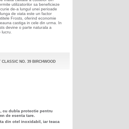
rmite utilizatorilor sa beneficieze
ucurie de-a lungul unei perioade
 lunga de viata este un factor
utitele Frosts, oferind economie
deauna castiga in cele din urma. In
osts devine o parte naturala a
e lucru.
 CLASSIC NO. 39 BIRCHWOOD
c, cu dubla protectie pentru
mn de esenta tare.
 din otel inoxidabil, iar teaca