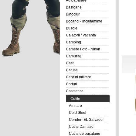
Autoaparare
Bastoane
Binocluri
Bocanci - incaltaminte
Busole
Calatorii / Vacanta
Camping
Camere Foto - Nikon
Camuflaj
Casti
Catuse
Centuri militare
Corturi
Cosmetice
Cutite
Amnare
Cold Steel
Condor- EL Salvador
Cutite Damasc
Cutite de bucatarie