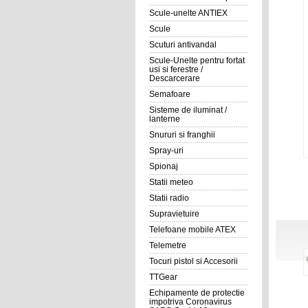
Scule-unelte ANTIEX
Scule
Scuturi antivandal
Scule-Unelte pentru fortat
usi si ferestre /
Descarcerare
Semafoare
Sisteme de iluminat /
lanterne
Snururi si franghii
Spray-uri
Spionaj
Statii meteo
Statii radio
Supravietuire
Telefoane mobile ATEX
Telemetre
Tocuri pistol si Accesorii
TTGear
Echipamente de protectie
impotriva Coronavirus