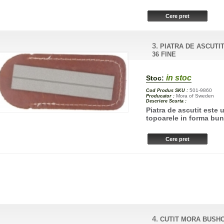
3.
PIATRA DE ASCUT
36 FINE
in stoc
Stoc:
501-9860
Cod Produs SKU :
Mora of Sweden
Producator :
Descriere Scurta :
Piatra de ascutit este u
topoarele in forma bun
4.
CUTIT MORA BUSH