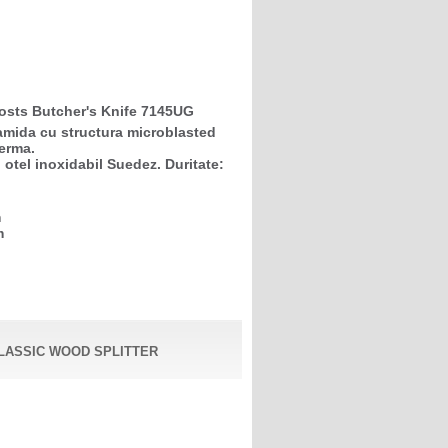
osts Butcher's Knife 7145UG
iamida cu structura microblasted
ferma.
 otel inoxidabil Suedez. Duritate:
m
mm
LASSIC WOOD SPLITTER