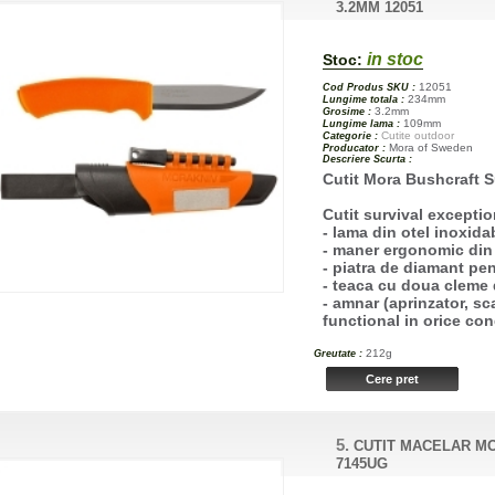
3.2MM 12051
in stoc
Stoc:
12051
Cod Produs SKU :
234mm
Lungime totala :
3.2mm
Grosime :
109mm
Lungime lama :
Cutite outdoor
Categorie :
Mora of Sweden
Producator :
Descriere Scurta :
Cutit Mora Bushcraft 
Cutit survival exception
- lama din otel inoxid
- maner ergonomic din
- piatra de diamant pen
- teaca cu doua cleme
- amnar (aprinzator, sc
functional in orice con
212g
Greutate :
5.
CUTIT MACELAR MO
7145UG