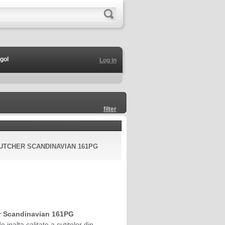
gol
Log in
filter
UTCHER SCANDINAVIAN 161PG
r Scandinavian 161PG
e inalta calitate a cutitelor din