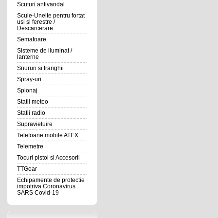
Scuturi antivandal
Scule-Unelte pentru fortat
usi si ferestre /
Descarcerare
Semafoare
Sisteme de iluminat /
lanterne
Snururi si franghii
Spray-uri
Spionaj
Statii meteo
Statii radio
Supravietuire
Telefoane mobile ATEX
Telemetre
Tocuri pistol si Accesorii
TTGear
Echipamente de protectie
impotriva Coronavirus
SARS Covid-19