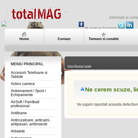
Informatii si com
Ne gasiti pe Facebook
Home
Contact
Termeni si conditii
MENIU PRINCIPAL
Home
Binocluri
Lunete
Accesorii Telefoane si
Tablete
Action camera
Ne cerem scuze, l
Antrenament / Sport /
Echipamente
AirSoft / Paintball
Va rugam raportati aceasta defectiu
profesional
Antifoane
Antirozatoare, anticaini,
antipasari, antiinsecte
Arbalete