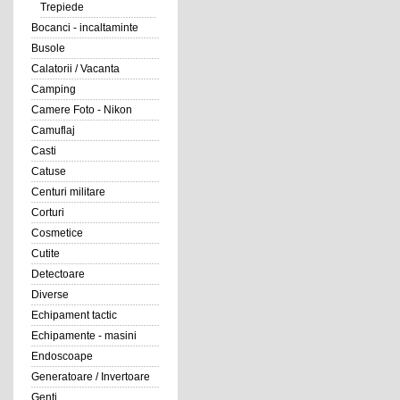
Trepiede
Bocanci - incaltaminte
Busole
Calatorii / Vacanta
Camping
Camere Foto - Nikon
Camuflaj
Casti
Catuse
Centuri militare
Corturi
Cosmetice
Cutite
Detectoare
Diverse
Echipament tactic
Echipamente - masini
Endoscoape
Generatoare / Invertoare
Genti