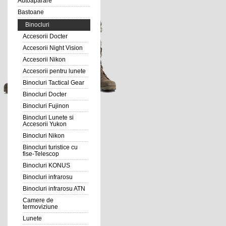
Autoaparare
Bastoane
Binocluri
Accesorii Docter
Accesorii Night Vision
Accesorii Nikon
Accesorii pentru lunete
Binocluri Tactical Gear
Binocluri Docter
Binocluri Fujinon
Binocluri Lunete si
Accesorii Yukon
Binocluri Nikon
Binocluri turistice cu
fise-Telescop
Binocluri KONUS
Binocluri infrarosu
Binocluri infrarosu ATN
Camere de
termoviziune
Lunete