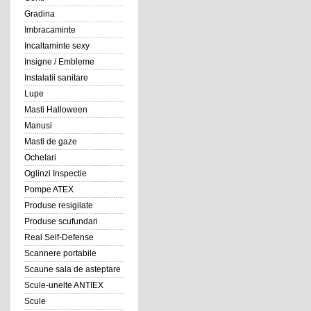
Gradina
Imbracaminte
Incaltaminte sexy
Insigne / Embleme
Instalatii sanitare
Lupe
Masti Halloween
Manusi
Masti de gaze
Ochelari
Oglinzi Inspectie
Pompe ATEX
Produse resigilate
Produse scufundari
Real Self-Defense
Scannere portabile
Scaune sala de asteptare
Scule-unelte ANTIEX
Scule