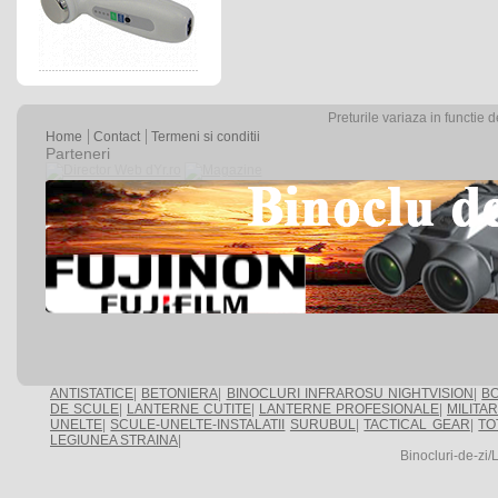
Preturile variaza in functie 
Home
Contact
Termeni si conditii
Parteneri
ANTISTATICE
|
BETONIERA
|
BINOCLURI INFRAROSU NIGHTVISION
|
BO
DE SCULE
|
LANTERNE CUTITE
|
LANTERNE PROFESIONALE
|
MILITA
UNELTE
|
SCULE-UNELTE-INSTALATII
SURUBUL
|
TACTICAL GEAR
|
TO
LEGIUNEA STRAINA
|
Binocluri-de-zi