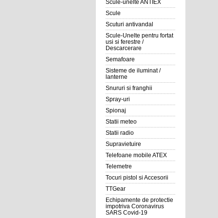
Scule-unelte ANTIEX
Scule
Scuturi antivandal
Scule-Unelte pentru fortat
usi si ferestre /
Descarcerare
Semafoare
Sisteme de iluminat /
lanterne
Snururi si franghii
Spray-uri
Spionaj
Statii meteo
Statii radio
Supravietuire
Telefoane mobile ATEX
Telemetre
Tocuri pistol si Accesorii
TTGear
Echipamente de protectie
impotriva Coronavirus
SARS Covid-19