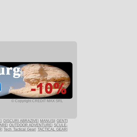
© Copyright CREDIT MAX SRL
E
|
DISCURI ABRAZIVE
|
MANUSI
|
GENTI
ARE
|
OUTDOOR ADVENTURE
|
SCULE-
R
|
Tech Tactical Gear
|
TACTICAL GEAR
|