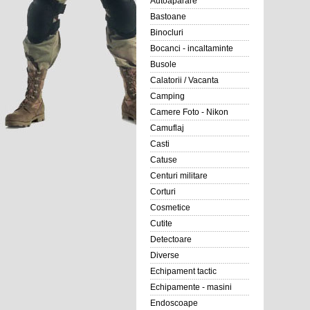
Autoaparare
Bastoane
Binocluri
Bocanci - incaltaminte
Busole
Calatorii / Vacanta
Camping
Camere Foto - Nikon
Camuflaj
Casti
Catuse
Centuri militare
Corturi
Cosmetice
Cutite
Detectoare
Diverse
Echipament tactic
Echipamente - masini
Endoscoape