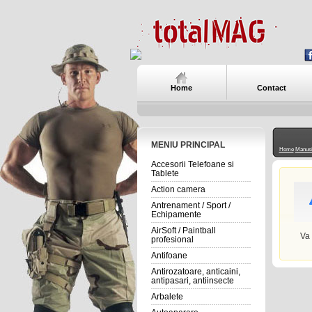
Home
Contact
MENIU PRINCIPAL
Home
Manus
Accesorii Telefoane si
Tablete
Action camera
Antrenament / Sport /
Echipamente
AirSoft / Paintball
Va
profesional
Antifoane
Antirozatoare, anticaini,
antipasari, antiinsecte
Arbalete