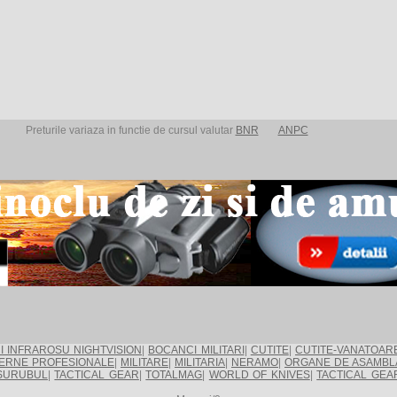
Preturile variaza in functie de cursul valutar
BNR
ANPC
I INFRAROSU NIGHTVISION
|
BOCANCI MILITARI
|
CUTITE
|
CUTITE-VANATOAR
ERNE PROFESIONALE
|
MILITARE
|
MILITARIA
|
NERAMO
|
ORGANE DE ASAMBL
SURUBUL
|
TACTICAL GEAR
|
TOTALMAG
|
WORLD OF KNIVES
|
TACTICAL GEA