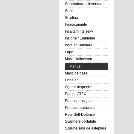
Generatoare / Invertoare
Genti
Gradina
Imbracaminte
Incaltaminte sexy
Insigne / Embleme
Instalatii sanitare
Lupe
Masti Halloween
Manusi
Masti de gaze
Ochelari
Oglinzi Inspectie
Pompe ATEX
Produse resigilate
Produse scufundari
Real Self-Defense
Scannere portabile
Scaune sala de asteptare