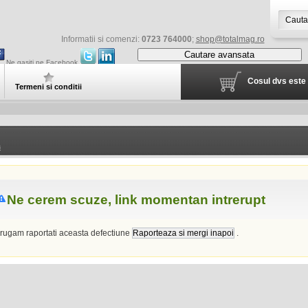
Informatii si comenzi:
0723 764000
;
shop@totalmag.ro
Cautare avansata
Ne gasiti pe Facebook
Cosul dvs este 
Termeni si conditii
i
Ne cerem scuze, link momentan intrerupt
 rugam raportati aceasta defectiune
.