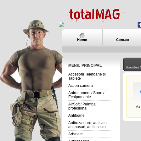
Home
Contact
MENIU PRINCIPAL
Home
Genti
A
Accesorii Telefoane si
Tablete
Action camera
Antrenament / Sport /
Echipamente
AirSoft / Paintball
Va
profesional
Antifoane
Antirozatoare, anticaini,
antipasari, antiinsecte
Arbalete