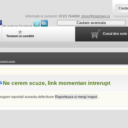
Informatii si comenzi:
0723 764000
;
shop@totalmag.ro
Cautare avansata
Ne gasiti pe Facebook
Cosul dvs este 
Termeni si conditii
ccesorii rucsac
Ne cerem scuze, link momentan intrerupt
 rugam raportati aceasta defectiune
.