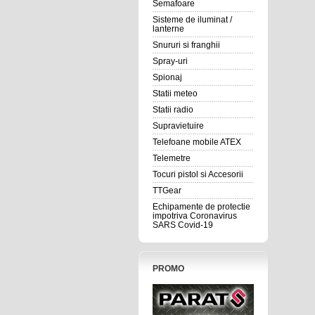
Semafoare
Sisteme de iluminat /
lanterne
Snururi si franghii
Spray-uri
Spionaj
Statii meteo
Statii radio
Supravietuire
Telefoane mobile ATEX
Telemetre
Tocuri pistol si Accesorii
TTGear
Echipamente de protectie
impotriva Coronavirus
SARS Covid-19
PROMO