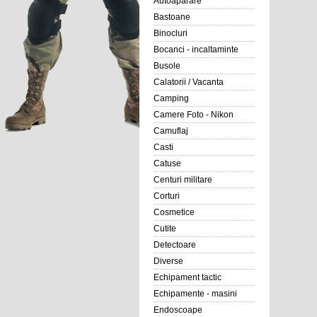
Autoaparare
Bastoane
Binocluri
Bocanci - incaltaminte
Busole
Calatorii / Vacanta
Camping
Camere Foto - Nikon
Camuflaj
Casti
Catuse
Centuri militare
Corturi
Cosmetice
Cutite
Detectoare
Diverse
Echipament tactic
Echipamente - masini
Endoscoape