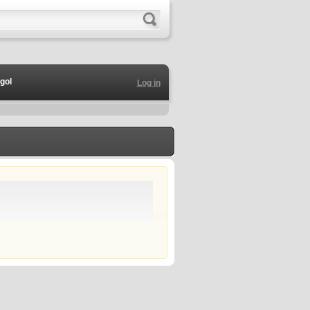
gol
Log in