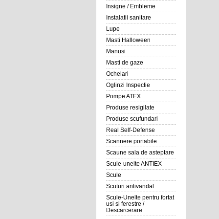
Insigne / Embleme
Instalatii sanitare
Lupe
Masti Halloween
Manusi
Masti de gaze
Ochelari
Oglinzi Inspectie
Pompe ATEX
Produse resigilate
Produse scufundari
Real Self-Defense
Scannere portabile
Scaune sala de asteptare
Scule-unelte ANTIEX
Scule
Scuturi antivandal
Scule-Unelte pentru fortat
usi si ferestre /
Descarcerare