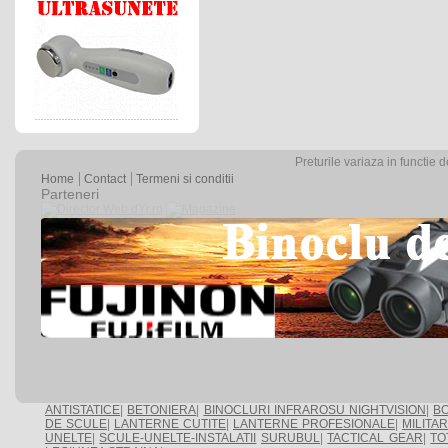
Preturile variaza in functie 
Home
Contact
Termeni si conditii
Parteneri
ANTISTATICE
|
BETONIERA
|
BINOCLURI INFRAROSU NIGHTVISION
|
BO
DE SCULE
|
LANTERNE CUTITE
|
LANTERNE PROFESIONALE
|
MILITA
UNELTE
|
SCULE-UNELTE-INSTALATII
SURUBUL
|
TACTICAL GEAR
|
TO