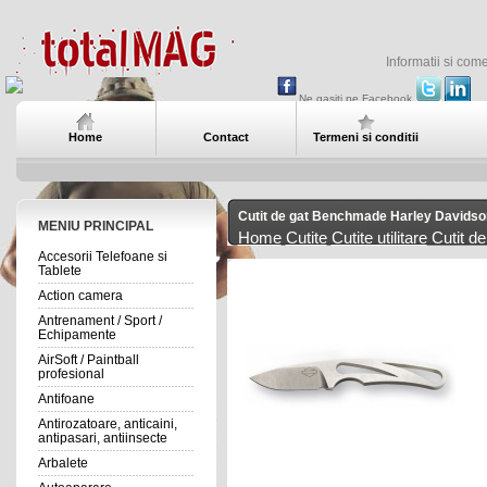
Informatii si com
Ne gasiti pe Facebook
Home
Contact
Termeni si conditii
Cutit de gat Benchmade Harley Davidso
MENIU PRINCIPAL
Home
Cutite
Cutite utilitare
Cutit d
Accesorii Telefoane si
Tablete
Action camera
Antrenament / Sport /
Echipamente
AirSoft / Paintball
profesional
Antifoane
Antirozatoare, anticaini,
antipasari, antiinsecte
Arbalete