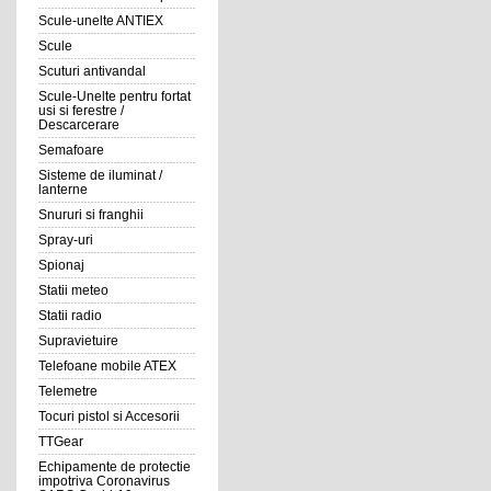
Scule-unelte ANTIEX
Scule
Scuturi antivandal
Scule-Unelte pentru fortat
usi si ferestre /
Descarcerare
Semafoare
Sisteme de iluminat /
lanterne
Snururi si franghii
Spray-uri
Spionaj
Statii meteo
Statii radio
Supravietuire
Telefoane mobile ATEX
Telemetre
Tocuri pistol si Accesorii
TTGear
Echipamente de protectie
impotriva Coronavirus