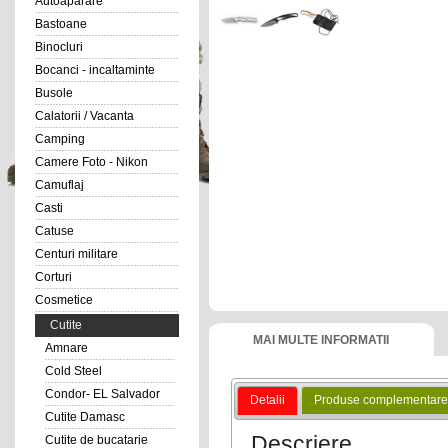
Autoaparare
Bastoane
Binocluri
Bocanci - incaltaminte
Busole
Calatorii / Vacanta
Camping
Camere Foto - Nikon
Camuflaj
Casti
Catuse
Centuri militare
Corturi
Cosmetice
Cutite
MAI MULTE INFORMATII
Amnare
Cold Steel
Condor- EL Salvador
Detalii
Produse complementare
Cutite Damasc
Descriere
Cutite de bucatarie