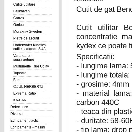
Cutite utilitare
Cutit de gat Be
Fallkniven
Ganzo
Gerber
Cutit utilitar
Morakniv Sweden
concentratie ma
Pietre de ascutit
kydex ce poate fi
Underwater Kinetics-
cutite scafandri SUA
Specificatii:
Vanatoare-
supravietuire
- lungime lama:
Multiunelte True Utility
- lungime totala
Topoare
Boker
- grosime: 4mm
C.JUL.HERBERTZ
- material lama
Extrema Ratio
carbon 440C
KA-BAR
Detectoare
- teaca din plas
Diverse
- duritate: 58-
Echipament tactic
- tip lama: drop 
Echipamente - masini