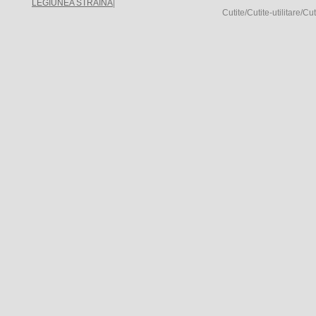
LEGIUNEA STRAINA
|
Cutite/Cutite-utilitare