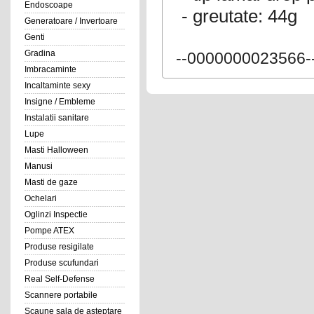
Endoscoape
- greutate: 44g
Generatoare / Invertoare
Genti
Gradina
--0000000023566-
Imbracaminte
Incaltaminte sexy
Insigne / Embleme
Instalatii sanitare
Lupe
Masti Halloween
Manusi
Masti de gaze
Ochelari
Oglinzi Inspectie
Pompe ATEX
Produse resigilate
Produse scufundari
Real Self-Defense
Scannere portabile
Scaune sala de asteptare