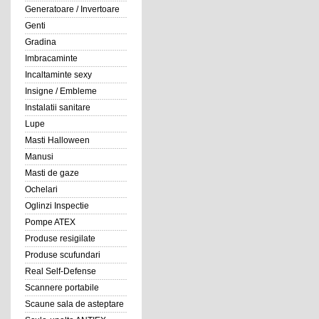
Generatoare / Invertoare
Genti
Gradina
Imbracaminte
Incaltaminte sexy
Insigne / Embleme
Instalatii sanitare
Lupe
Masti Halloween
Manusi
Masti de gaze
Ochelari
Oglinzi Inspectie
Pompe ATEX
Produse resigilate
Produse scufundari
Real Self-Defense
Scannere portabile
Scaune sala de asteptare