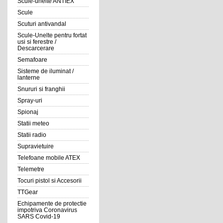
Scule-unelte ANTIEX
Scule
Scuturi antivandal
Scule-Unelte pentru fortat
usi si ferestre /
Descarcerare
Semafoare
Sisteme de iluminat /
lanterne
Snururi si franghii
Spray-uri
Spionaj
Statii meteo
Statii radio
Supravietuire
Telefoane mobile ATEX
Telemetre
Tocuri pistol si Accesorii
TTGear
Echipamente de protectie
impotriva Coronavirus
SARS Covid-19