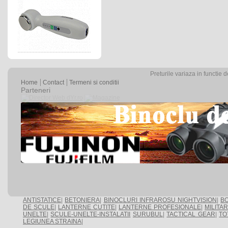
Preturile variaza in functie 
Home
Contact
Termeni si conditii
Parteneri
ANTISTATICE
|
BETONIERA
|
BINOCLURI INFRAROSU NIGHTVISION
|
BO
DE SCULE
|
LANTERNE CUTITE
|
LANTERNE PROFESIONALE
|
MILITA
UNELTE
|
SCULE-UNELTE-INSTALATII
SURUBUL
|
TACTICAL GEAR
|
TO
LEGIUNEA STRAINA
|