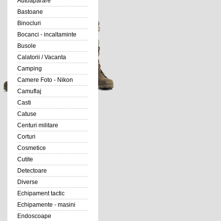
Autoaparare
Bastoane
Binocluri
Bocanci - incaltaminte
Busole
Calatorii / Vacanta
Camping
Camere Foto - Nikon
Camuflaj
Casti
Catuse
Centuri militare
Corturi
Cosmetice
Cutite
Detectoare
Diverse
Echipament tactic
Echipamente - masini
Endoscoape