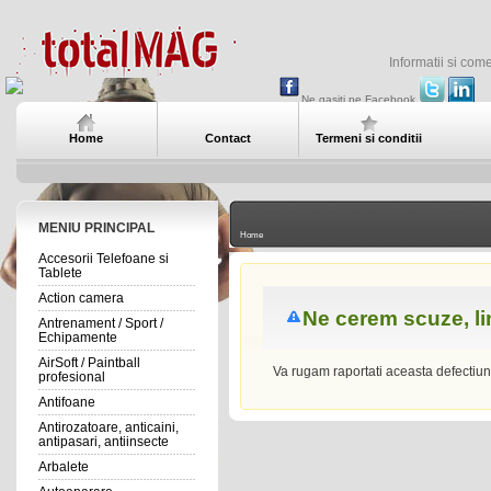
Informatii si com
Ne gasiti pe Facebook
Home
Contact
Termeni si conditii
MENIU PRINCIPAL
Home
Accesorii Telefoane si
Tablete
Action camera
Ne cerem scuze, l
Antrenament / Sport /
Echipamente
AirSoft / Paintball
Va rugam raportati aceasta defectiu
profesional
Antifoane
Antirozatoare, anticaini,
antipasari, antiinsecte
Arbalete