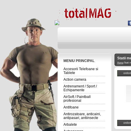
Statii m
MENIU PRINCIPAL
Home
Statii 
Accesorii Telefoane si
Tablete
ordo
Action camera
Antrenament / Sport /
Echipamente
AirSoft / Paintball
profesional
Antifoane
Antirozatoare, anticaini,
antipasari, antiinsecte
ordo
Arbalete