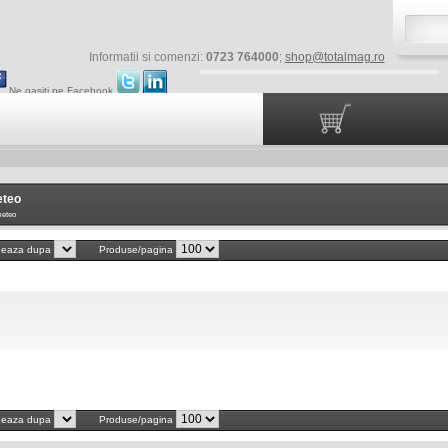
Informatii si comenzi:
0723 764000
;
shop@totalmag.ro
Ne gasiti pe Facebook
eteo
meteo
neaza dupa
Produse/pagina
neaza dupa
Produse/pagina