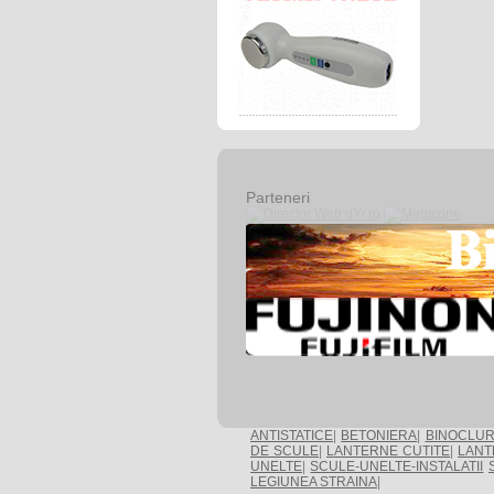
Parteneri
ANTISTATICE
|
BETONIERA
|
BINOCLUR
DE SCULE
|
LANTERNE CUTITE
|
LANT
UNELTE
|
SCULE-UNELTE-INSTALATII
LEGIUNEA STRAINA
|