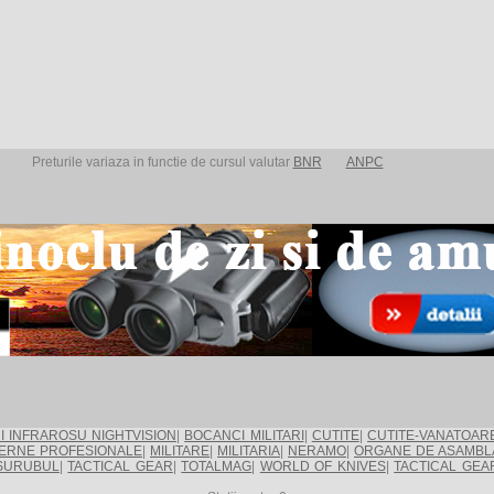
Preturile variaza in functie de cursul valutar
BNR
ANPC
I INFRAROSU NIGHTVISION
|
BOCANCI MILITARI
|
CUTITE
|
CUTITE-VANATOAR
ERNE PROFESIONALE
|
MILITARE
|
MILITARIA
|
NERAMO
|
ORGANE DE ASAMBL
SURUBUL
|
TACTICAL GEAR
|
TOTALMAG
|
WORLD OF KNIVES
|
TACTICAL GEA