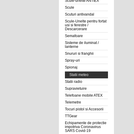
Scule-unelte ANTIEX
Scule
Scuturi antivandal
Scule-Unelte pentru fortat
usi si ferestre /
Descarcerare
Semafoare
Sisteme de iluminat /
lanterne
Snururi si franghii
Spray-uri
Spionaj
Statii meteo
Statii radio
Supravietuire
Telefoane mobile ATEX
Telemetre
Tocuri pistol si Accesorii
TTGear
Echipamente de protectie
impotriva Coronavirus
SARS Covid-19