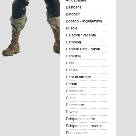
Autoaparare
Bastoane
Binocluri
Bocanci - incaltaminte
Busole
Calatorii / Vacanta
Camping
Camere Foto - Nikon
Camuflaj
Casti
Catuse
Centuri militare
Corturi
Cosmetice
Cutite
Detectoare
Diverse
Echipament tactic
Echipamente - masini
Endoscoape