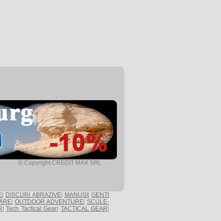
© Copyright CREDIT MAX SRL
E
|
DISCURI ABRAZIVE
|
MANUSI
|
GENTI
ARE
|
OUTDOOR ADVENTURE
|
SCULE-
R
|
Tech Tactical Gear
|
TACTICAL GEAR
|