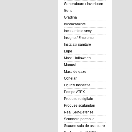
Generatoare / Invertoare
Genti
Gradina
Imbracaminte
Incaltaminte sexy
Insigne / Embleme
Instalatii sanitare
Lupe
Masti Halloween
Manusi
Masti de gaze
Ochelari
Oglinzi Inspectie
Pompe ATEX
Produse resigilate
Produse scufundari
Real Self-Defense
Scannere portabile
Scaune sala de asteptare