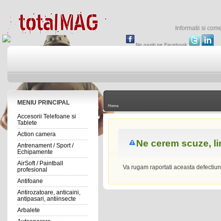
Informatii si com
Ne gasiti pe Facebook
MENIU PRINCIPAL
Home
Accesorii Telefoane si
Tablete
Action camera
Ne cerem scuze, l
Antrenament / Sport /
Echipamente
AirSoft / Paintball
Va rugam raportati aceasta defectiu
profesional
Antifoane
Antirozatoare, anticaini,
antipasari, antiinsecte
Arbalete