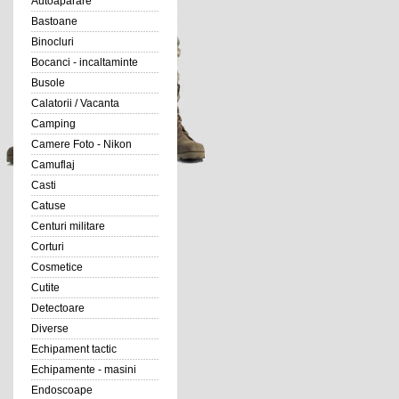
Autoaparare
Bastoane
Binocluri
Bocanci - incaltaminte
Busole
Calatorii / Vacanta
Camping
Camere Foto - Nikon
Camuflaj
Casti
Catuse
Centuri militare
Corturi
Cosmetice
Cutite
Detectoare
Diverse
Echipament tactic
Echipamente - masini
Endoscoape