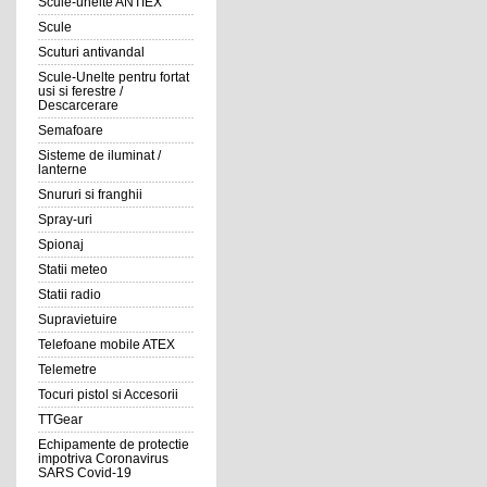
Scule-unelte ANTIEX
Scule
Scuturi antivandal
Scule-Unelte pentru fortat
usi si ferestre /
Descarcerare
Semafoare
Sisteme de iluminat /
lanterne
Snururi si franghii
Spray-uri
Spionaj
Statii meteo
Statii radio
Supravietuire
Telefoane mobile ATEX
Telemetre
Tocuri pistol si Accesorii
TTGear
Echipamente de protectie
impotriva Coronavirus
SARS Covid-19