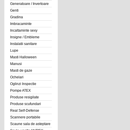
Generatoare / Invertoare
Genti
Gradina
Imbracaminte
Incaltaminte sexy
Insigne / Embleme
Instalatii sanitare
Lupe
Masti Halloween
Manusi
Masti de gaze
Ochelari
Oglinzi Inspectie
Pompe ATEX
Produse resigilate
Produse scufundari
Real Self-Defense
Scannere portabile
Scaune sala de asteptare