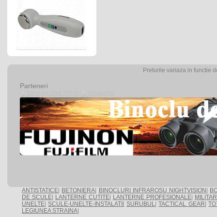
Preturile variaza in functie 
Parteneri
ANTISTATICE
|
BETONIERA
|
BINOCLURI INFRAROSU NIGHTVISION
|
BO
DE SCULE
|
LANTERNE CUTITE
|
LANTERNE PROFESIONALE
|
MILITA
UNELTE
|
SCULE-UNELTE-INSTALATII
SURUBUL
|
TACTICAL GEAR
|
TO
LEGIUNEA STRAINA
|